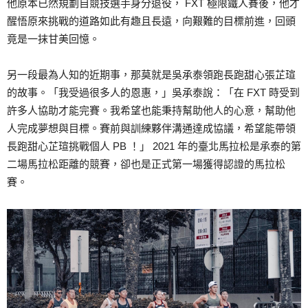
他原本已然規劃自競技選手身分退役， FXT 極限鐵人賽後，他才
醒悟原來挑戰的道路如此有趣且長遠，向艱難的目標前進，回頭
竟是一抹甘美回憶。
另一段最為人知的近期事，那莫就是吳承泰領跑長跑甜心張芷瑄
的故事。「我受過很多人的恩惠，」吳承泰說：「在 FXT 時受到
許多人協助才能完賽。我希望也能秉持幫助他人的心意，幫助他
人完成夢想與目標。賽前與訓練夥伴溝通達成協議，希望能帶領
長跑甜心芷瑄挑戰個人 PB ！」 2021 年的臺北馬拉松是承泰的第
二場馬拉松距離的競賽，卻也是正式第一場獲得認證的馬拉松
賽。