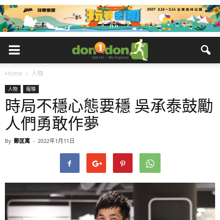
Home
人物
人物
報導
時局不穩心態要穩 吳承泰鼓勵
人們勇敢作夢
By
鄭匡寓
-
2022年1月11日