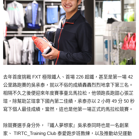
去年首度挑戰 FXT 極限鐵人、首場 226 超鐵，甚至是第一場 42
公里路跑賽的吳承泰，就以不俗的成績轟轟烈烈地拿下第三名。
相隔不久之後便迎來年度賽事臺北馬拉松，他領跑長跑甜心張芷
瑄，除幫助芷瑄拿下國內第二佳績，承泰亦以 2 小時 49 分 50 秒
寫下個人最佳成績，當然，這也是他第一場正式的馬拉松競賽。
除競賽選手身分外，『鐵人夢想家』吳承泰同時也是一名創業
家、 TIRTC_Training Club 泰愛跑步班教練，以及推動幼兒運動