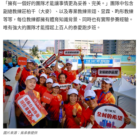
「擁有一個好的團隊才能讓事情更為妥善、完美。」團隊中包含
副總教練莊柏千（大麥）、以及專業教練崇翊、昱霖、畇彤教練
等等，每位教練都擁有體育知識背景、同時也有實際參賽經驗。
唯有強大的團隊才能撐起上百人的泰愛跑步班。
圖片來源：吳承泰提供