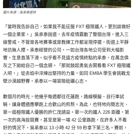
圖片來源：吳承泰提供
「當時我告訴自己，如果我不能征服 FXT 極限鐵人，更別談做好
一個企業家。」吳承泰說道，去年疫情震動了整個台灣，進入三
級警戒，不管是各地賽事或是教練工作都呈現停擺，街道上平靜
地彷無人煙。承泰經營的公司，一如台灣各地公司受到大幅影
響，生意直落下滑。似乎看不見遠方疫情終點的承泰，在萬念俱
灰之下拋給自己一個念頭。「那就鼓起勇氣去闖看看 FXT 極限鐵
人吧，」從赤焰中淬煉出堅持的力量，如同 EMBA 學生會挑戰戈
壁沙漠越野賽，承泰以一場冒險砥礪心志。
數個月的時光，他幾乎每週都往花蓮跑，路線模擬、自行車試
騎，讓身體適應攀跑上合歡山的煎熬。為此，也特地向簡志光、
第一屆極限鐵人優勝的許仁茂請益。第一次的鐵人 226 距離，第
一次的高海拔競賽，甚至是第一場 42 公里路跑，在許多人不看
好的情況下，吳承泰以 13 小時 42 分 59 秒拿下第三名。賽前，