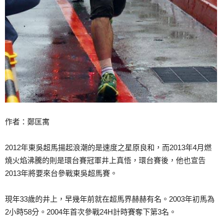
作者：鄭匡寓
2012年東吳超馬揚起浪潮的是速度之星原良和，而20
13年4月燃
燒火焰沸騰的則是環台賽冠軍井上真悟，環台
賽後，他也宣告
2013年將要來台參戰東吳超馬賽。
現年33歲的井上，早幾年前就在超馬界赫赫有名。200
3年初馬為
2小時58分。2004年首次參戰24H計時
賽奪下第3名。