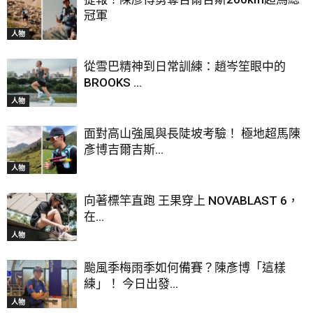
冠軍
人物
從雪巴精神到日常訓練：趙岑笙眼中的
BROOKS ...
人物
面對高山強風與長陡坡考驗！ 極地超馬陳
彥博吉爾吉斯...
人物
向著標竿直跑 王果穿上 NOVABLAST 6，
在...
人物
颱風季梅雨季如何備賽？陳彥博「這樣
練」！ 今日出發...
人物