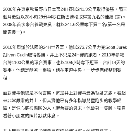
2006年在東京秋留野市日本盃24H賽以241.9公
里取得優勝，隔三
個月後就以28小時29分44秒在斯巴
達松取得第九名的佳績 (驚)。
2008年首次來台參戰東吳，就以241.6公
里奪下第二名(第一名是
關家良一)。
2010年舉辦於法國的24H世界盃，他以273.7公
里力克Scott Jurek
跟Ivan Cudin取得優勝。井上不只是24H賽的跑者，201
3年參戰
台灣1100公里的環台賽事，也以109小時奪
下冠軍。合計14天的
賽事，他總是酷著一張臉，跑在車道
中央，一步步完成整個賽
程。
面對賽事他總是不苟言笑，這是井上對賽事最為執著之處。
看起
來非常嚴肅的井上，但其實他已有多年指導兒童跑步的
教學經
驗，是個心底很溫暖的人。環台賽的最末，他跛著一
隻腳、獨自
看著小朋友的照片默默休息。
井上曾經答應過孩子們會贏得環台賽冠軍。他沒有食言。