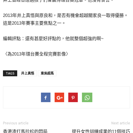
2013年井上真悟與原良和，是否有機會超越關家良一取
得優勝。
這是2013年賽事主要焦點之一。
編輯評點：還有甚麼好評點的，他就整個超強的啊~
〈為2013年環台賽全程完賽影像〉
TAGS
井上真悟
東吳超馬
Previous article
Next article
香港渣打馬拉松的悶局
提升女性訓練成果的11個技巧