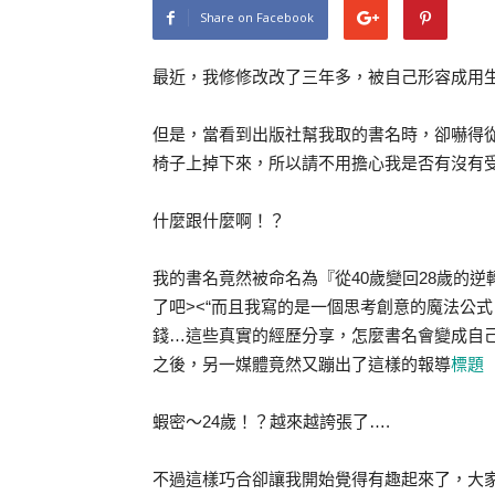
Share on Facebook
最近，我修修改改了三年多，被自己形容成用
但是，當看到出版社幫我取的書名時，卻嚇得
椅子上掉下來，所以請不用擔心我是否有沒有受傷
什麼跟什麼啊！？
我的書名竟然被命名為『從40歲變回28歲的逆轉
了吧><“而且我寫的是一個思考創意的魔法公
錢…這些真實的經歷分享，怎麼書名會變成自己
之後，另一媒體竟然又蹦出了這樣的報導
標題
蝦密～24歲！？越來越誇張了….
不過這樣巧合卻讓我開始覺得有趣起來了，大