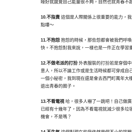
睡好就感覺自己能量很不夠，自然也就青春不
10.不指責
這個是人際關係上很重要的能力，我
點嘍～
11.不抱怨
抱怨的時候，那些怨都會被我們呼喚
快。不抱怨對我來說，一樣也是一件正在學習
12.不做老派的打扮
外表服裝的打扮若是穿個中
意人，所以不論工作或是生活時候都可穿成自
一個小秘密，我到現在還是會去西門町萬年大
退出青春的圈子。
13.不看電視
哈，很多人嚇了一跳吧！自己做廣
已經有十幾年了，因為不看電視就減少很多垃
機會，不是嗎？
14.不生氣
這個對現在的我依然是個不小的挑戰