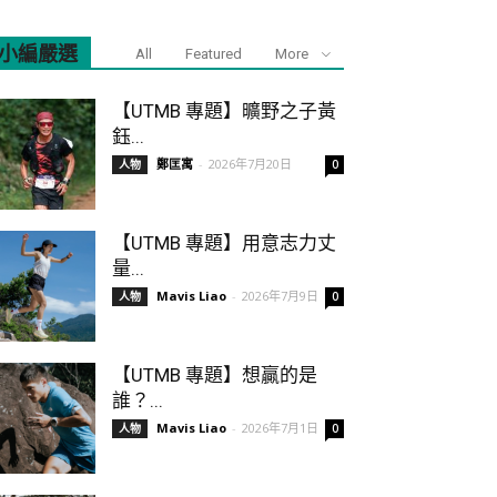
小編嚴選
All
Featured
More
【UTMB 專題】曠野之子黃
鈺...
鄭匡寓
-
2026年7月20日
人物
0
【UTMB 專題】用意志力丈
量...
Mavis Liao
-
2026年7月9日
人物
0
【UTMB 專題】想贏的是
誰？...
Mavis Liao
-
2026年7月1日
人物
0