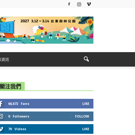
事資訊
關注我們
66,672
Fans
LIKE
0
Followers
FOLLOW
70
Videos
LIKE