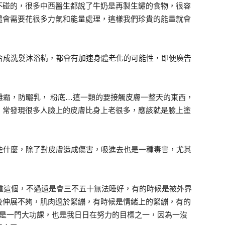
不碰的，很多中西醫生都說了牛奶是再製生鏽的食物，很容
體會需要花很多力氣和能量處理，這樣我們珍貴的能量就會
合成洗髮沐浴精，都會有加速身體老化的可能性，即便廣告
離霜，防曬乳， 粉底…這一類的要接觸皮膚一整天的東西，
，常發現很多人臉上的皮膚比身上老很多，應該就是臉上塗
。
些什麼，除了對皮膚造成傷害，吸進去也是一種毒害，尤其
注重這個，不過還是會三不五十無法睡好，有的時候是被外界
後伸展不夠，肌肉過於緊繃，有時候是情緒上的緊繃，有的
真是一門大功課，也是我日日在努力的目標之一，因為一沒