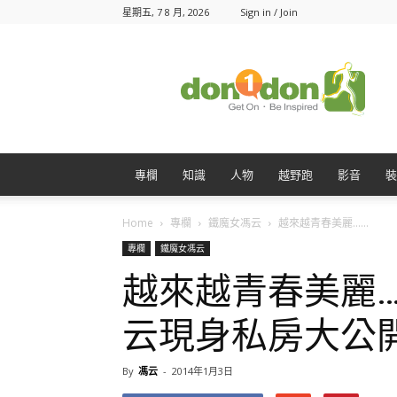
星期五, 7 8 月, 2026
Sign in / Join
Don1Don
動
一
動
專欄
知識
人物
越野跑
影音
裝
Home
專欄
鐵魔女馮云
越來越青春美麗…...
專欄
鐵魔女馮云
越來越青春美麗…
云現身私房大公
By
馮云
-
2014年1月3日