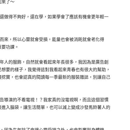
起來了～
還做得不夠好，還在學，如果學會了應該有機會更年輕一
而來，所以心靈就會受損，能量也會被消耗就會老化得
重要功課。
年人的服飾，自然就會看起來年長很多，我因為是廣告創
己想要的樣子，我覺得這對我看起來青春也有很大的幫助，
樓挖寶，也會認真的閱讀每一季最新的服裝雜誌，別讓自己
告導演的不看電視！？我家真的沒電視啊，而且這個習慣
圾進入腦袋，讓生活簡單，也可以減上變成沙發馬鈴薯人的
，因為生氣除了會讓心靈受損之外，也會影響到身體機