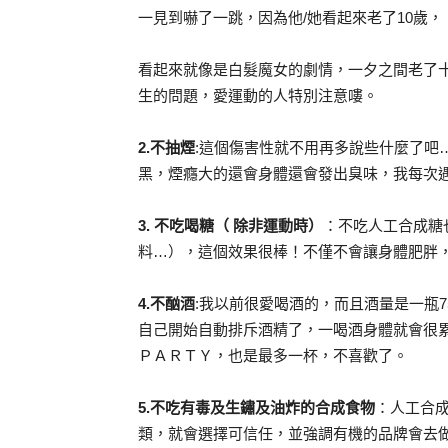
一見到嚇了一跳，因為他/她看起來老了10歲，
看起來就像是白髮魔女的劇情，一夕之間老了
生的問題，愛運動的人特別注意嘍。
2.不抽煙
:這個傷害性就不用再多說些什麼了吧
黑，煙癮大的還會身體還會發出臭味，我每次
3. 不吃喝糖（ 除非運動時）
：不吃人工合成糖
料…），這個效果很棒！不僅不會讓身體肥胖
4.不酗酒
:我以前很愛喝酒的，而且酒量是一瓶75
自己開始自動排斥酒精了，一喝酒身體就會很
ＰＡＲＴＹ，也是最多一杯，不喜歡了。
5.不吃有毒及生鏽及油炸的合成食物
：人工合
類，就會選擇可信任，並強調有機的品牌會去