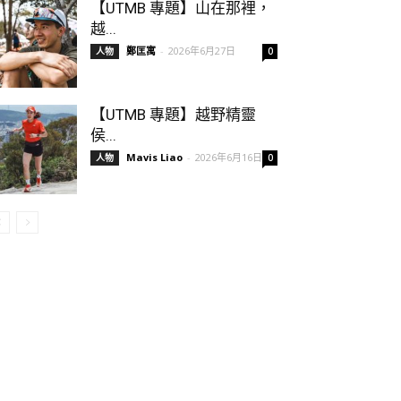
【UTMB 專題】山在那裡，
越...
鄭匡寓
-
2026年6月27日
人物
0
【UTMB 專題】越野精靈
侯...
Mavis Liao
-
2026年6月16日
人物
0