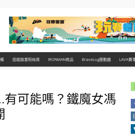
備
追蹤臉書粉絲頁
IRONMAN商品
BraveLog運動趣
LAVA賽
.有可能嗎？鐵魔女馮
開