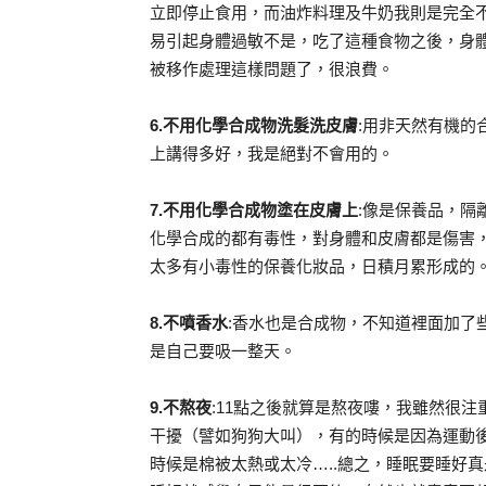
立即停止食用，而油炸料理及牛奶我則是完全
易引起身體過敏不是，吃了這種食物之後，身
被移作處理這樣問題了，很浪費。
6.不用化學合成物洗髮洗皮膚
:用非天然有機的
上講得多好，我是絕對不會用的。
7.不用化學合成物塗在皮膚上
:像是保養品，隔
化學合成的都有毒性，對身體和皮膚都是傷害
太多有小毒性的保養化妝品，日積月累形成的
8.不噴香水
:香水也是合成物，不知道裡面加了
是自己要吸一整天。
9.不熬夜
:11點之後就算是熬夜嘍，我雖然很
干擾（譬如狗狗大叫），有的時候是因為運動
時候是棉被太熱或太冷…..總之，睡眠要睡好