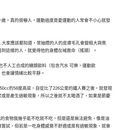
十歲，真的很嚇人，運動過度是愛運動的人常會不小心就發
…大家應該都知道，常抽煙的人的皮膚毛孔會變粗大與焦
遇到這樣的人，就覺得他的身體在喊救命（搖頭）。
也不人工合成的糖類飲料（包含汽水 可樂，運動飲
，也會讓情緒比較平靜。
0cc的58度高粱，自從比了226公里的鐵人賽之後，就發現
累或是產生過敏現象，所以之後就不太喝酒了，如果是節慶
成的食物我幾乎能不吃就不吃，但是還是無法避免，像是油
做嘗試，但若是一吃身體感覺不舒適或是有過敏現象，就會