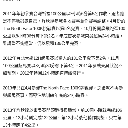
2011年年初參賽台灣祈福100公里以9小時6分第5
名作收，跑者總
是不停地鍛鍊自己，許秋逢參戰各地賽事並
作賽事調整。4月份的
The North Face 100K挑戰賽以第5名完賽，10月份開廣飛跑盃100
公里以8小時36分奪下第2名，年底首次參戰東吳超馬2
4小時組，
雖調整不夠適當，仍以累積136公里完賽。
2012年台北大學12H超馬賽以驚人的131公里奪下
第2名，11月
100公里超馬賽以8小時30分奪下第4
名。2011年參戰東吳狀況不
如預期，2012年轉回1
2小時跑道持續修行。
2013年只在4月參賽The North Face 100K挑戰賽，之後就不再參
與超馬賽事，而專注地訓練
年底的24小時賽。
2013年許秋逢於東吳賽開頭跑得很穩當，前10個小時
就完成106
公里，12小時則完成122公里。第12小
時後他稍作調整，只在第
13小時跑了4公里。