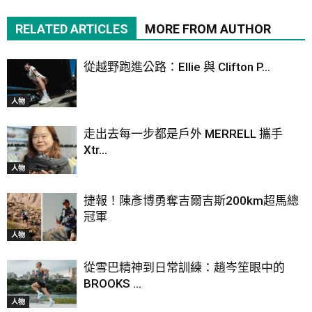
RELATED ARTICLES
MORE FROM AUTHOR
從越野跑進公路：Ellie 與 Clifton P...
人物
走出去每一步都是戶外 MERRELL 攜手
Xtr...
人物
捷報！陳彥博勇奪吉爾吉斯200km超馬總
冠軍
人物
從雪巴精神到日常訓練：趙岑笙眼中的
BROOKS ...
人物