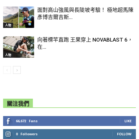
面對高山強風與長陡坡考驗！ 極地超馬陳
彥博吉爾吉斯...
人物
向著標竿直跑 王果穿上 NOVABLAST 6，
在...
人物
關注我們
66,672
Fans
LIKE
0
Followers
FOLLOW