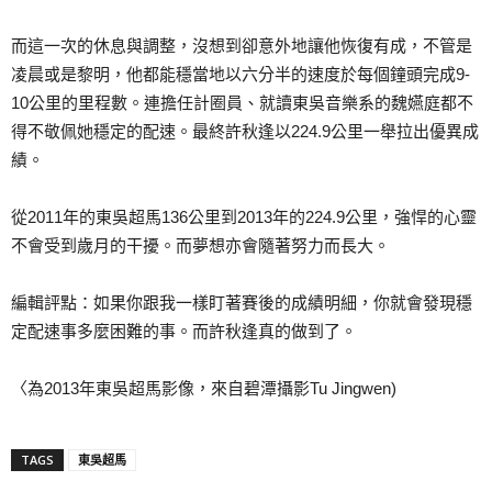
而這一次的休息與調整，沒想到卻意外地讓他恢復有成，不
管是
凌晨或是黎明，他都能穩當地以六分半的速度於每個鐘
頭完成9-
10公里的里程數。連擔任計圈員、就讀東吳音
樂系的魏嬿庭都不
得不敬佩她穩定的配速。最終許秋逢以2
24.9公里一舉拉出優異成
績。
從2011年的東吳超馬136公里到2013年的224
.9公里，強悍的心靈
不會受到歲月的干擾。而夢想亦會隨
著努力而長大。
編輯評點：如果你跟我一樣盯著賽後的成績明細，你就會發
現穩
定配速事多麼困難的事。而許秋逢真的做到了。
〈為2013年東吳超馬影像，來自碧潭攝影Tu Jingwen)
TAGS
東吳超馬