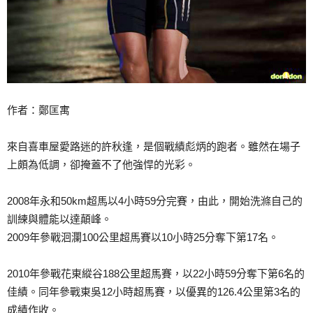
作者：鄭匡寓
來自喜車屋愛路迷的許秋逢，是個戰績彪炳的跑者。雖然在
場子
上頗為低調，卻掩蓋不了他強悍的光彩。
2008年永和50km超馬以4小時59分完賽，由此，
開始洗滌自己的
訓練與體能以達顛峰。
2009年參戰洄瀾100公里超馬賽以10小時25分奪
下第17名。
2010年參戰花東縱谷188公里超馬賽，以22小時59
分奪下第6名的
佳績。同年參戰東吳12小時超馬賽，以優
異的126.4公里第3名的
成績作收。