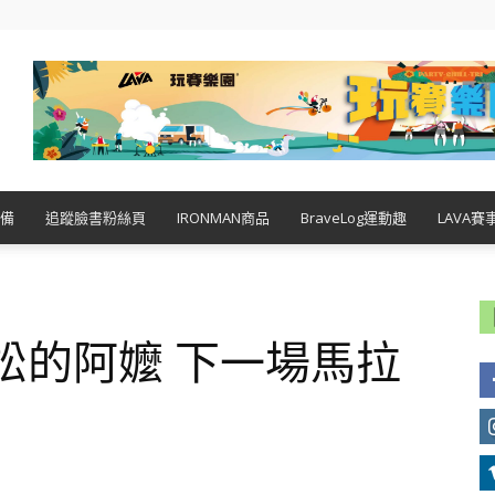
備
追蹤臉書粉絲頁
IRONMAN商品
BraveLog運動趣
LAVA賽
拉松的阿嬤 下一場馬拉