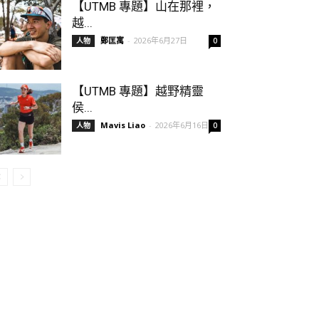
【UTMB 專題】山在那裡，
越...
鄭匡寓
-
2026年6月27日
人物
0
【UTMB 專題】越野精靈
侯...
Mavis Liao
-
2026年6月16日
人物
0