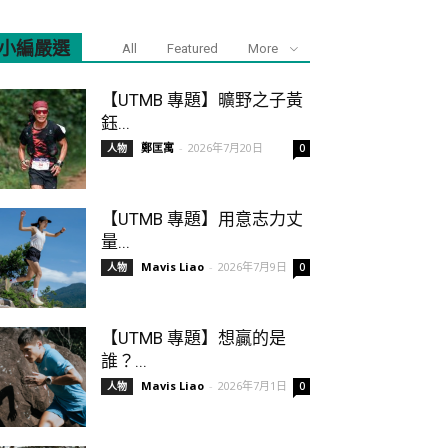
小編嚴選
All
Featured
More
【UTMB 專題】曠野之子黃
鈺...
鄭匡寓
-
2026年7月20日
人物
0
【UTMB 專題】用意志力丈
量...
Mavis Liao
-
2026年7月9日
人物
0
【UTMB 專題】想贏的是
誰？...
Mavis Liao
-
2026年7月1日
人物
0