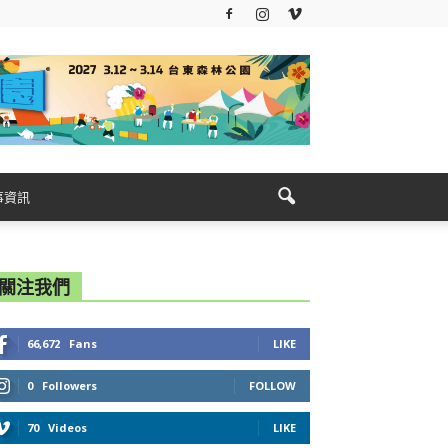
事資訊
關注我們
66,672
Fans
LIKE
0
Followers
FOLLOW
70
Videos
LIKE