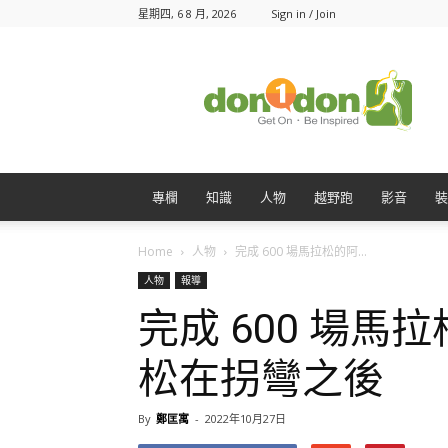
星期四, 6 8 月, 2026
Sign in / Join
Don1Don
動
一
動
專欄
知識
人物
越野跑
影音
裝
Home
人物
完成 600 場馬拉松的阿...
人物
報導
完成 600 場馬
松在拐彎之後
By
鄭匡寓
-
2022年10月27日