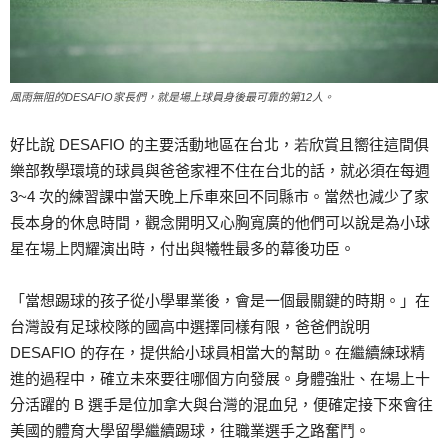
風雨無阻的DESAFIO家長們，就是場上球員身後最可靠的第12人。
好比說 DESAFIO 的主要活動地區在台北，
若
欣賞且嚮往這間俱
樂部教學環境的球員與爸爸家裡不住在台北的話，就必須在每週
3~4 次的練習課中當天晚上斥車來回不同縣市。當然也減少了家
長本身的休息時間，觀念開明又心胸寬廣的他們可以說是為小球
星在場上閃耀演出時，付出與犧牲最多的幕後功臣。
「當想踢球的孩子從小學畢業後，會是一個最關鍵的時期。」在
台灣設有足球校隊的國高中選擇同樣有限，爸爸們說明
DESAFIO 的存在，提供給小球員相當大的幫助。在繼續練球精
進的過程中，確立未來要往哪個方向發展。身體強壯、在場上十
分活躍的 B 選手是位加拿大與台灣的混血兒，便確定接下來會往
美國的體育大學留學繼續踢球，往職業選手之路奮鬥。