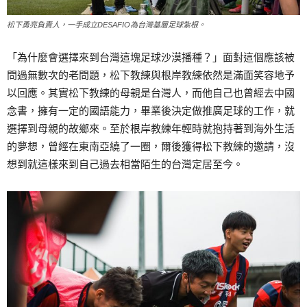
松下勇亮負責人，一手成立DESAFIO為台灣基層足球紮根。
「為什麼會選擇來到台灣這塊足球沙漠播種？」面對這個應該被
問過無數次的老問題，松下教練與根岸教練依然是滿面笑容地予
以回應。其實松下教練的母親是台灣人，而他自己也曾經去中國
念書，擁有一定的國語能力，畢業後決定做推廣足球的工作，就
選擇到母親的故鄉來。至於根岸教練年輕時就抱持著到海外生活
的夢想，曾經在東南亞繞了一圈，爾後獲得松下教練的邀請，沒
想到就這樣來到自己過去相當陌生的台灣定居至今。