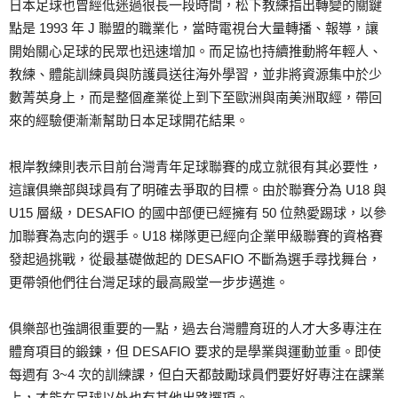
日本足球也曾經低迷過很長一段時間，松下教練指出轉變的關鍵
點是 1993 年 J 聯盟的職業化，當時電視台大量轉播、報導，讓
開始關心足球的民眾也迅速增加。而足協也持續推動將年輕人、
教練、體能訓練員與防護員送往海外學習，並非將資源集中於少
數菁英身上，而是整個產業從上到下至歐洲與南美洲取經，帶回
來的經驗便漸漸幫助日本足球開花結果。
根岸教練則表示目前台灣青年足球聯賽的成立就很有其必要性，
這讓俱樂部與球員有了明確去爭取的目標。由於聯賽分為 U18 與
U15 層級，DESAFIO 的國中部便已經擁有 50 位熱愛踢球，以參
加聯賽為志向的選手。U18 梯隊更已經向企業甲級聯賽的資格賽
發起過挑戰，從最基礎做起的 DESAFIO 不斷為選手尋找舞台，
更帶領他們往台灣足球的最高殿堂一步步邁進。
俱樂部也強調很重要的一點，過去台灣體育班的人才大多專注在
體育項目的鍛鍊，但 DESAFIO 要求的是學業與運動並重。即使
每週有 3~4 次的訓練課，但白天都鼓勵球員們要好好專注在課業
上，才能在足球以外也有其他出路選項。