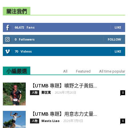
關注我們
66,672
Fans
LIKE
0
Followers
FOLLOW
70
Videos
LIKE
小編嚴選
All
Featured
All time popular
【UTMB 專題】曠野之子黃鈺...
鄭匡寓
-
2026年7月20日
人物
0
【UTMB 專題】用意志力丈量...
Mavis Liao
-
2026年7月9日
人物
0