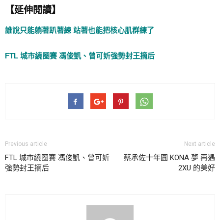
【延伸閱讀】
誰說只能躺著趴著練 站著也能把核心肌群練了
FTL 城市繞圈賽 馮俊凱、曾可妡強勢封王摘后
Previous article
Next article
FTL 城市繞圈賽 馮俊凱、曾可妡
蔡承佐十年圓 KONA 夢 再遇
強勢封王摘后
2XU 的美好