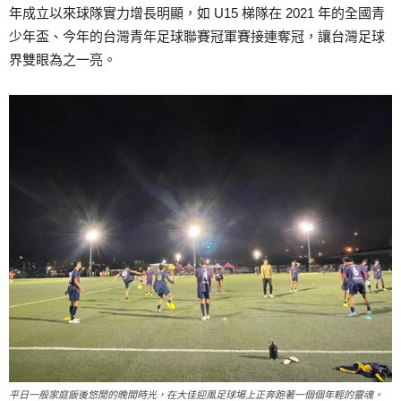
年成立以來球隊實力增長明顯，如 U15 梯隊在 2021 年的全國青
少年盃、今年的台灣青年足球聯賽冠軍賽接連奪冠，讓台灣足球
界雙眼為之一亮。
平日一般家庭飯後悠閒的晚間時光，在大佳迎風足球場上正奔跑著一個個年輕的靈魂。