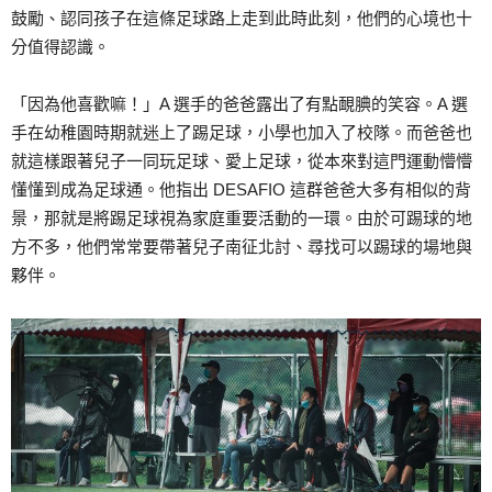
鼓勵、認同孩子在這條足球路上走到此時此刻，他們的心境也十
分值得認識。
「因為他喜歡嘛！」A 選手的爸爸露出了有點靦腆的笑容。A 選
手在幼稚園時期就迷上了踢足球，小學也加入了校隊。而爸爸也
就這樣跟著兒子一同玩足球、愛上足球，從本來對這門運動懵懵
懂懂到成為足球通。他指出 DESAFIO 這群爸爸大多有相似的背
景，那就是將踢足球視為家庭重要活動的一環。由於可踢球的地
方不多，他們常常要帶著兒子南征北討、尋找可以踢球的場地與
夥伴。