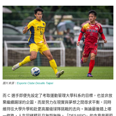
圖片來源：
Esporte Clube Desafio Taipei
而 C 選手即便先設定了考取運動管理大學科系的目標，也並非放
棄繼續踢球的企圖，而是努力在現實與夢想之間尋求平衡，同時
維持往大學升學和赴更高層級球隊挑戰的志向。無論最後踏上哪
一條路，人生同樣精彩且無怨無悔。「DESAFIO」的含意是葡萄