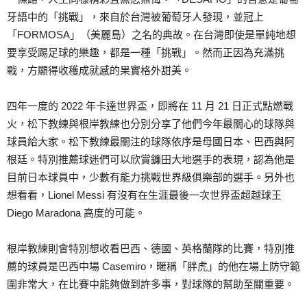
牙語中的「挑戰」，來自於台灣被葡萄牙人發現，並冠上
「FORMOSA」（美麗島）之名的典故。在台灣即使是單純地想
要享受踢足球的樂趣，都是一種「挑戰」。然而正因為充滿挑
戰，方顯得收穫成就感的果實格外甜美。
四年一度的 2022 年卡達世界盃，即將在 11 月 21 日正式點燃戰
火，松下教練與根岸教練也分別分享了他們今年最關心的球隊與
球員給大家。松下教練最關注的球隊依序是母國日本、巴西與阿
根廷。特別推薦球迷們可以欣賞鐮田大地選手的表現，認為他是
目前日本球員中，少數有能力挑戰世界級俱樂部的選手。另外也
想看看，Lionel Messi 有沒有在生涯最後一次世界盃超越球王
Diego Maradona 高度的可能。
根岸教練則會特別想收看巴西、德國、英格蘭隊的比賽，特別推
薦的球員是巴西中場 Casemiro，暱稱「胖虎」的他在場上防守範
圍非常大，在比賽中能夠做到許多事，對球隊的幫助至關重要。