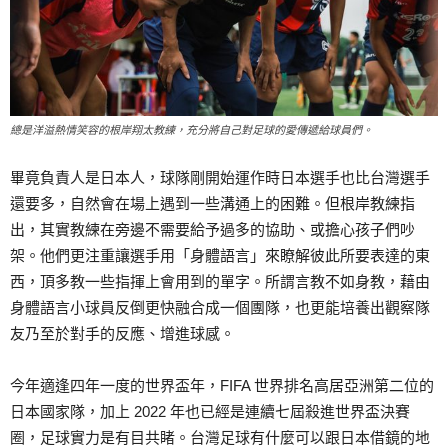
總是洋溢熱情笑容的根岸翔太教練，充分將自己對足球的愛傳遞給球員們。
畢竟負責人是日本人，球隊剛開始運作時日本選手也比台灣選手
還要多，自然會在場上遇到一些溝通上的困難。但根岸教練指
出，其實教練在旁邊不需要給予過多的協助、或擔心孩子們吵
架。他們更注重讓選手用「身體語言」來瞭解彼此所要表達的東
西，頂多教一些指揮上會用到的單字。所謂言教不如身教，藉由
身體語言小球員反倒更快融合成一個團隊，也更能培養出觀察隊
友乃至於對手的反應、增進球感。
今年適逢四年一度的世界盃年，FIFA 世界排名高居亞洲第二位的
日本國家隊，加上 2022 年也已經是連續七屆殺進世界盃決賽
圈，足球實力是有目共睹。台灣足球有什麼可以跟日本借鏡的地