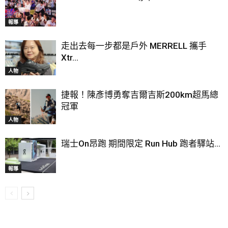
報導
走出去每一步都是戶外 MERRELL 攜手
Xtr...
人物
捷報！陳彥博勇奪吉爾吉斯200km超馬總
冠軍
人物
瑞士On昂跑 期間限定 Run Hub 跑者驛站...
報導