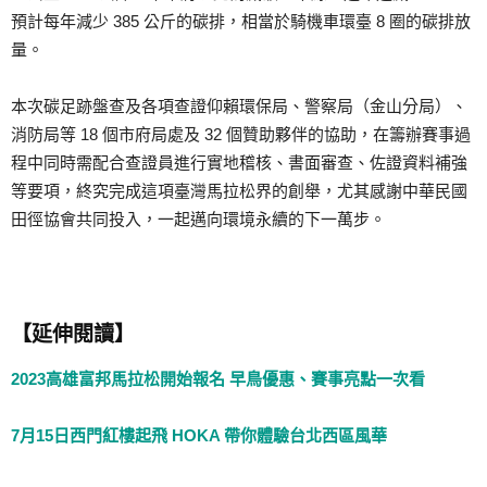
預計每年減少 385 公斤的碳排，相當於騎機車環臺 8 圈的碳排放
量。
本次碳足跡盤查及各項查證仰賴環保局、警察局（金山分局）、
消防局等 18 個市府局處及 32 個贊助夥伴的協助，在籌辦賽事過
程中同時需配合查證員進行實地稽核、書面審查、佐證資料補強
等要項，終究完成這項臺灣馬拉松界的創舉，尤其感謝中華民國
田徑協會共同投入，一起邁向環境永續的下一萬步。
【延伸閱讀】
2023高雄富邦馬拉松開始報名 早鳥優惠、賽事亮點一次看
7月15日西門紅樓起飛 HOKA 帶你體驗台北西區風華