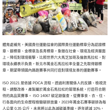
體育處補充，美國責任運動協會的國際責任運動標章分為認證標
章、銀標章、金標章及長青標章，象徵在社會、環境及經濟層面
上，降低對環境衝擊，比照世界六大馬芝加哥及倫敦馬拉松，對
環境永續表示負責，新北市萬金石馬拉松率全臺之先取得銀標
章，期望帶領國內路跑賽事共同打造對環境友善的運動賽事。
ISO 20121 是依據 PDCA 流程，透過利害關係人的反饋、檢視流
程、調整改善，產製屬於萬金石馬拉松的管理系統，打造符合期
待的高品質賽事。 ISO 14067 碳足跡盤查，從賽事食、衣、住、
行各面向的生命歷程檢驗碳排放量，2023年萬金石賽事碳排為每
人公里 0.35 公斤，未來將以此為減碳基準線，逐年遞減 10%，