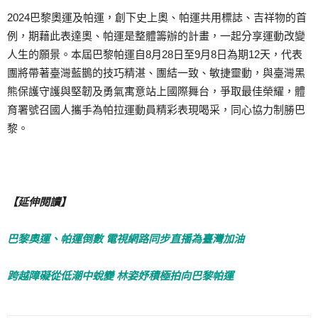
2024巴黎奧運及帕運，創下史上奧、帕運共用標誌、吉祥物的首
例，期藉此表達奧、帕運是整體籌辦的計畫，一起分享運動改變
人生的願景。本屆巴黎帕運自8月28日至9月8日為期12天，代表
團將帶著臺灣藍鵲的技巧精湛、團結一致、敏捷靈動，與臺灣黑
熊保護守護與堅韌及勇氣寓意站上國際舞台，爭取最佳榮耀，體
育署號召國人攜手為帕拉運動員精彩表現喝采，同心協力制勝巴
黎。
【延伸閱讀】
巴黎奧運、帕運倒數 電視網路同步直播為臺灣加油
跨越障礙從低潮中蛻變 林姿妤積極拍向巴黎帕運