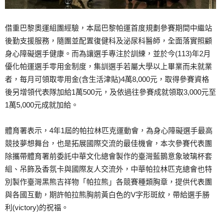
借重巴黎奧運組團經驗，本屆巴黎帕運首度規劃參賽期間中繼站
後勤支援服務，隨團並配置復健科及泌尿科醫師，全面落實照顧
身心障礙選手健康。而為讓選手專注於訓練，並於今(113)年2月
優化帕運選手零用金制度，集訓選手若屬大學以上畢業而未就業
者，每月可領取零用金(含生活津貼)4萬8,000元，取得參賽資格
後另增領代表隊加給1萬500元，及依過往參賽成就領取3,000元至
1萬5,000元成就加給。
體育署表示，4年1屆的帕拉林匹克運動會，為身心障礙選手最高
競技夢想舞台，也是拓展國際交流的最佳機會，本次參賽代表團
除攜帶體育署前委託中華文化總會製作的臺灣藍鵲意象玻璃杯套
組、吊飾及香氛卡與國際友人交流外，中華帕拉林匹克總會也特
別製作臺灣黑熊吉祥物「帕拉熊」各競賽種類胸章，提供代表團
與各國互動，期許帕拉熊胸前黃白色的V字形斑紋，帶給選手勝
利(victory)的祝福。