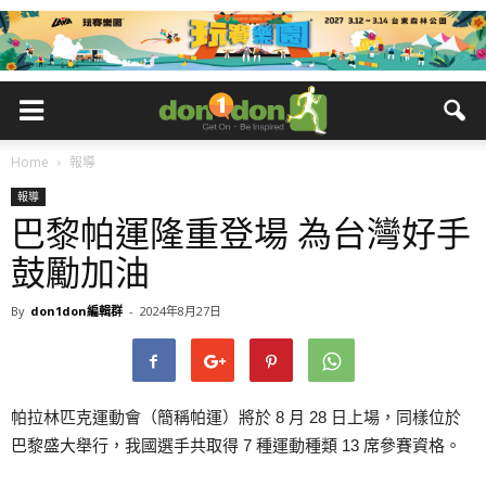
Home
報導
報導
巴黎帕運隆重登場 為台灣好手
鼓勵加油
By
don1don編輯群
-
2024年8月27日
帕拉林匹克運動會（簡稱帕運）將於 8 月 28 日上場，同樣位於
巴黎盛大舉行，我國選手共取得 7 種運動種類 13 席參賽資格。