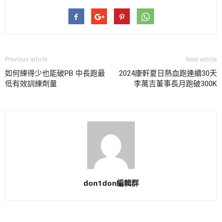
Previous article
Next article
如何練得少也能破PB 中長跑最
2024康軒夏日熱血跑連續30天
低有效訓練劑量
李萬吉董事長月跑破300K
don1don編輯群