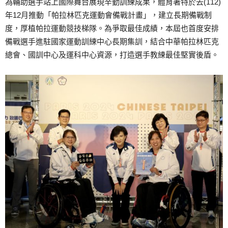
為輔助選手站上國際舞台展現辛勤訓練成果，體育署特於去(112)
年12月推動「帕拉林匹克運動會備戰計畫」，建立長期備戰制
度，厚植帕拉運動競技梯隊。為爭取最佳成績，本屆也首度安排
備戰選手進駐國家運動訓練中心長期集訓，結合中華帕拉林匹克
總會、國訓中心及運科中心資源，打造選手教練最佳堅實後盾。