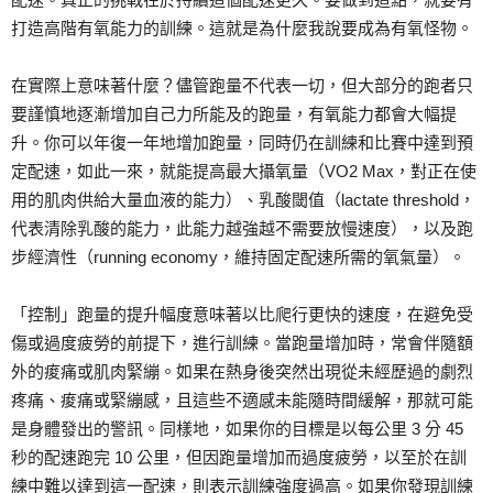
打造高階有氧能力的訓練。這就是為什麼我說要成為有氧怪物。
在實際上意味著什麼？儘管跑量不代表一切，但大部分的跑者只
要謹慎地逐漸增加自己力所能及的跑量，有氧能力都會大幅提
升。你可以年復一年地增加跑量，同時仍在訓練和比賽中達到預
定配速，如此一來，就能提高最大攝氧量（VO2 Max，對正在使
用的肌肉供給大量血液的能力）、乳酸閾值（lactate threshold，
代表清除乳酸的能力，此能力越強越不需要放慢速度），以及跑
步經濟性（running economy，維持固定配速所需的氧氣量）。
「控制」跑量的提升幅度意味著以比爬行更快的速度，在避免受
傷或過度疲勞的前提下，進行訓練。當跑量增加時，常會伴隨額
外的痠痛或肌肉緊繃。如果在熱身後突然出現從未經歷過的劇烈
疼痛、痠痛或緊繃感，且這些不適感未能隨時間緩解，那就可能
是身體發出的警訊。同樣地，如果你的目標是以每公里 3 分 45
秒的配速跑完 10 公里，但因跑量增加而過度疲勞，以至於在訓
練中難以達到這一配速，則表示訓練強度過高。如果你發現訓練