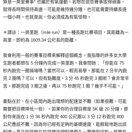
算是一英里賽事* 也屬於有氧運動。若想在這些賽事拔得頭籌，
就得長時間保持高速，可能是維持幾分鐘，也可能需要持續長達
一個小時。也就是說，你必須成為有氧怪物。
＊譯註：一英里跑（mile run）是一種長跑比賽項目，其距離為一
英里，即約為 1609.34 公尺長的距離。
我會利用一般的賽事目標來解釋這個概念。我指導的許多女大學
生跑者都想在 5 分鐘內完成一英里跑。我會問她：「你能在 75
秒內跑完一圈操場嗎？當然可以，輕而易舉。那能在 2 分半內跑
完 2 圈嗎？可以，但有點難度。3 分 45 秒跑完 3 圈呢？會非常辛
苦。那跑完這 3 圈之後，再以 75 秒跑完 1 圈？幾乎不可能。」
重點在於，在小區間內跑出理想的配速並不難（如果很難，可能
需要把目標降低一些）。如果你的合理目標是 5K 破 20 分鐘，那
對你來說在 1 分 36 秒內跑完 400 公尺跟以 3 分 12 秒跑完 800
公尺應該不難。因為你已經有足夠的基礎速度，能輕鬆地跑出該
配速。真正的挑戰在於持續這個配速更久。要做到這點，就要有