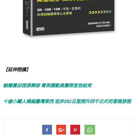
【延伸閱讀】
鮑爾曼田徑俱樂部 菁英運動員團隊宣告結束
十歲小鐵人橫越臺灣東西 徒步282公里爬升四千公尺的冒險旅程