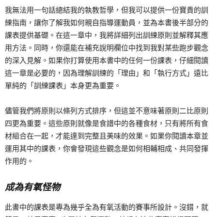
我無法用一句話總結我的執教哲學，但我可以提供一份寶貴的訓
練指南，讓你了解我如何親自指導運動員，並為本書後半部分的
課表提供基礎。在這一章中，我將詳細列出訓練原則並解釋其應
用方法。同時，你還能在補充說明欄位中找到我對某些跑步觀念
的深入見解。如果你打算使用本書中的任何一份課表，仔細閱讀
這一章是必要的，因為理解訓練的「理由」和「執行方式」遠比
單純的「訓練課表」本身更為重要。
儘管我們將原則以條列方式排序，但這並不意味著原則二比原則
四更為重要。這些原則就像是食譜中的各種食材，只有將所有食
材組合在一起，才能達到完整且美味的效果。如果你閱讀本章並
運用其中的課表，你會發現這些觀念是如何相輔相成、共同發揮
作用的。
成為有氧怪物
此書中的課表是專為幾乎全為有氧活動的賽事所設計。沒錯，就