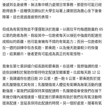
後感到全身疲憊，無法集中精力處理日常事務，那麼你可能已經
跑得過多。這種情況類似於大學生站著上課是因為擔心坐下後會
睡著，這也是過度疲勞的表現。
但成為有氧怪物並不僅僅取決於跑量。以兩位平均每週跑量約 65
公里的跑者為例，假設其中一位跑者每天以接近中強度的配速完
成相似的距離，他可能會擁有不錯的有氧能力；而另一位跑者則
在一週的訓練中包含長跑、節奏跑，以及幾天跑量較少的恢復
日，結果顯示，後者更有可能成為真正的有氧怪物。
我會在第七章詳細介紹長跑和節奏跑。在這裡，我想強調的是，
這些訓練對於幫助你堅持特定配速至關重要。比起每天跑 12 公
里，我建議你在週日跑 20 公里，週一跑 6 公里。節奏跑對於提
高乳酸閾值尤其有效；乳酸閾值是人體從有氧轉為無氧活動的運
動強度。當我們試圖保持某個配速時，乳酸閾值會使我們在接下
來幾分鐘內減慢速度。穩定進行節奏跑有助於我們在有氧活動時
提高配速，並延長保持此配速的時間。另一個好處是，隨著有氧