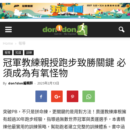
Home
報導
報導
知識
訓練
冠軍教練親授跑步致勝關鍵 必
須成為有氧怪物
By
don1don編輯群
-
2025年2月13日
突破PB，不只是拼命練，更關鍵的是用對方法！奧運教練庫根擁
有超過30年跑步經驗，指導過無數世界冠軍與奧運選手，本書精
煉他最實用的訓練策略，幫助跑者建立完整的訓練體系。書中涵