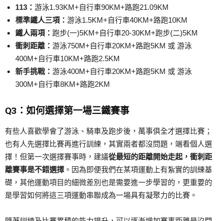
113：
游泳1.93KM+自行車90KM+路跑21.09KM
標準鐵人三項：
游泳1.5KM+自行車40KM+路跑10KM
鐵人兩項：
跑步(一)5KM+自行車20-30KM+跑步(二)5KM
衝刺距離：
游泳750M+自行車20KM+路跑5KM 或 游泳
400M+自行車10KM+路跑2.5KM
新手挑戰：
游泳400M+自行車20KM+路跑5KM 或 游泳
300M+自行車8KM+路跑2KM
Q3：如何選擇第一場三鐵賽事
有些人喜歡學會了游泳、騎車及跑步後，萬事俱全才選擇比賽；
也有人先選擇比賽再進行訓練，其實兩者都沒問題，端看個人選
擇！但第一次選擇賽事時，建議
從最短的距離開始走起，衝刺距
離賽事是不錯選擇
。因為即便我們在某項運動上有紮實的訓練基
礎，其他運動項目的細微差別也是需要進一步學習的，更重要的
是學習如何將這三項運動串聯成為一場具有凝聚力的比賽。
隨著訓練及比賽累積的能力提升，可以逐漸增加賽事距離是沒問