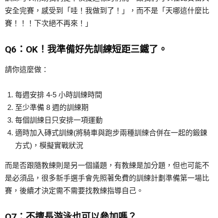
安全完賽，感受到「哇！我做到了！」，而不是「天哪這什麼比
賽！！！下次絕不再來！」
Q6：OK！我準備好先訓練短距三鐵了。
請你這麼做：
每週安排 4-5 小時訓練時間
至少準備 8 週的訓練期
每個訓練日只安排一項運動
適時加入磚式訓練(將騎車與跑步兩種訓練合併在一起的鍛鍊
方式)，模擬實戰狀況
而是否跟隨教練則是另一個議題，有教練是加分題，但也可能不
是必須品，很多新手選手會先照著免費的訓練計劃準備第一場比
賽，後續才決定需不需要找教練指導自己。
Q7：不擅長游泳也可以參加嗎？