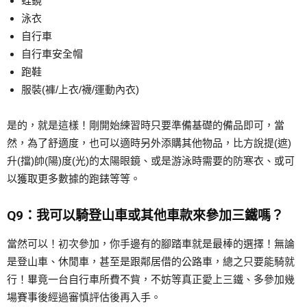
蛙鏡
泳衣
自行車
自行車安全帽
跑鞋
服裝(褲/上衣/襪/運動內衣)
是的，就是這樣！剛開始練習時只要準備基礎的備品即可，當
然，為了舒適度，也可以適時另外添購其他物品，比方說提(遮)
升(擋)帥(陽)度(光)的太陽眼鏡、或是游泳時需要的防寒衣、或可
以獲取更多數據的跑錶等等。
Q9：我可以騎登山車或其他車款來參加三鐵嗎？
當然可以！初次參加，你手邊有的腳踏車就是最棒的選擇！無論
是登山車、休閒車，甚至是跟鄰居借的公路車，總之只要能騎就
行！畢竟一台自行車所費不貲，不妨等真正愛上三鐵、多參加幾
場賽事後經過審慎評估後再入手。