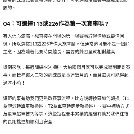
題的。
Q4：可選擇113或226作為第一次賽事嗎 ?
有人信心滿滿，想直接在開場的第一場賽事取得佳績或最佳回
憶，所以選擇113或226準備大施拳腳。但通常這可能不是一個好
主意，因為隨著比賽時間越長，需要的練習量就相對越高。
舉例來說：每週訓練4-5小時，大約兩個月就可以完成衝刺距離賽
事，而標準鐵人三項的訓練量是長達數月的，而且每週可能得超
過20小時！
短距的事有助我們更熟悉賽事流程，比方說轉換區如何轉換（T1
為游泳轉單車轉換區、T2為單車轉跑步轉換區）、賽中補給方式
及單車超車技巧等等，這些短程賽事累積的經驗有助於我們往後
的長距挑更加順利且安全。