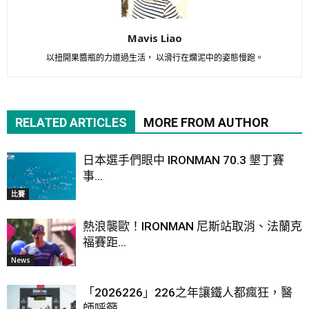
Mavis Liao
以扭開果醬瓶的力道過生活， 以滑行在爛泥中的姿態慢跑。
RELATED ARTICLES
MORE FROM AUTHOR
日本選手們眼中 IRONMAN 70.3 墾丁賽
事...
比賽
熱浪襲歐！IRONMAN 尼斯站取消、法蘭克
福賽距...
News
「2026226」226之年讓鐵人都瘋狂，醫
師呼籲...