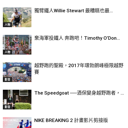
獨臂鐵人Willie Stewart 最糟糕也最...
人物
棄海軍投鐵人 奔跑吧！Timothy O’Don...
人物
越野跑的聖殿，2017年環勃朗峰極限越野
賽
影音
The Speedgoat ──酒保變身越野跑者，...
影音
NIKE BREAKING 2 計畫影片剪接版