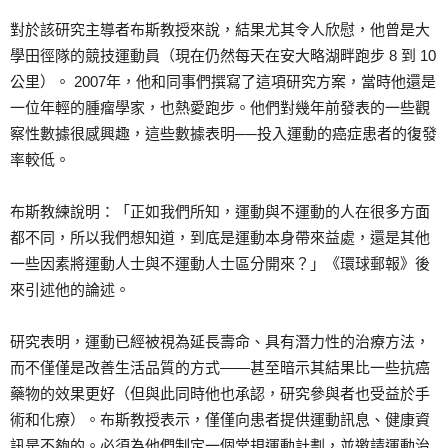
對於該研究主導者布斯教授來說，結果尤其令人欣慰，他曾是大
學田徑隊的競技運動員（現在仍然每天在安大略湖畔跑步 8 到 10
公里）。 2007年，他和同事們撰寫了這項研究方案，當時他還是
一位年輕的腫瘤學家，也熱愛跑步。他們對幾年前發表的一些觀
察性數據很感興趣，這些數據表明──投入運動的癌症患者的復發
率較低。
布斯教練說明：「正如我們所知，運動與不運動的人在很多方面
都不同，所以我們想知道，到底是運動本身帶來益處，還是其他
一些因素將運動人士與不運動人士區分開來？」《環球郵報》後
來引述他的論述。
研究表明，運動已經被視為延長壽命、具有潛力性的治療方法，
而不僅僅是改善生活品質的方式——甚至暗示其結果比一些抗癌
藥物的效果更好（但與此同時他也承認，研究參與者也受益於手
術和化療）。布斯教授表示，僅僅向患者提供運動訊息、健康資
訊是不夠的。必須為他們制定一個常規運動計劃，並邀請運動治