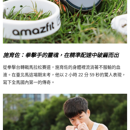
施育佐：拳擊手的靈魂，在精準配速中破繭而出
從拳擊台轉戰馬拉松賽道，施育佐的身體裡流淌著不服輸的血
液。在臺北馬這場期末考，他以 2 小時 22 分 59 秒的驚人表現，
寫下全馬國內第一的傳奇。