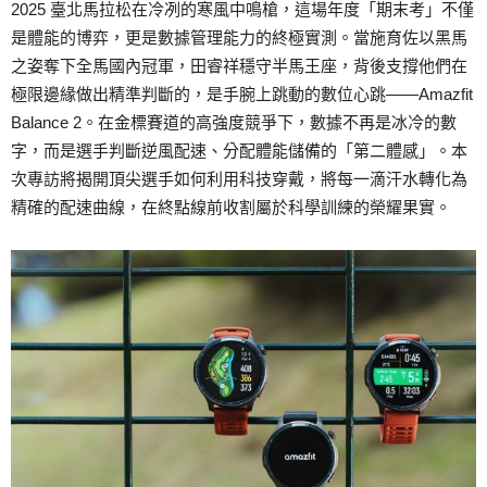
2025 臺北馬拉松在冷冽的寒風中鳴槍，這場年度「期末考」不僅
是體能的博弈，更是數據管理能力的終極實測。當施育佐以黑馬
之姿奪下全馬國內冠軍，田睿祥穩守半馬王座，背後支撐他們在
極限邊緣做出精準判斷的，是手腕上跳動的數位心跳——Amazfit
Balance 2。在金標賽道的高強度競爭下，數據不再是冰冷的數
字，而是選手判斷逆風配速、分配體能儲備的「第二體感」。本
次專訪將揭開頂尖選手如何利用科技穿戴，將每一滴汗水轉化為
精確的配速曲線，在終點線前收割屬於科學訓練的榮耀果實。