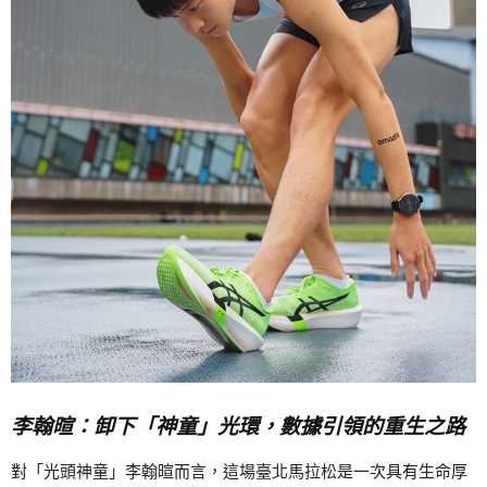
李翰暄：卸下「神童」光環，數據引領的重生之路
對「光頭神童」李翰暄而言，這場臺北馬拉松是一次具有生命厚