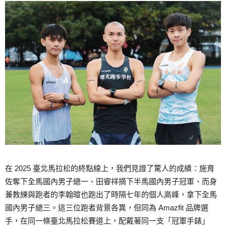
在 2025 臺北馬拉松的終點線上，我們見證了驚人的成績：施育
佐奪下全馬國內男子總一、田睿祥摘下半馬國內男子冠軍、而身
兼教練與跑者的李翰暄也跑出了時隔七年的個人高峰，拿下全馬
國內男子總三。這三位跑者背景各異，但同為 Amazfit 品牌選
手，在同一條臺北馬拉松賽道上，配戴著同一支「冠軍手錶」