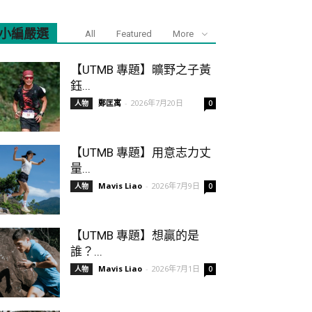
小編嚴選
All
Featured
More
【UTMB 專題】曠野之子黃
鈺...
鄭匡寓
-
2026年7月20日
人物
0
【UTMB 專題】用意志力丈
量...
Mavis Liao
-
2026年7月9日
人物
0
【UTMB 專題】想贏的是
誰？...
Mavis Liao
-
2026年7月1日
人物
0