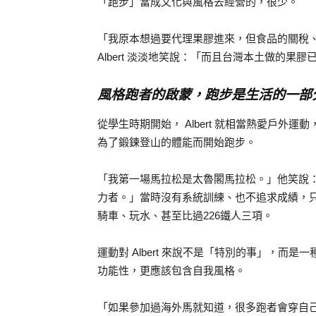
「跑步」當成文化與風格去經營的，很少。
「我原本想過要代理果膠進來，但食品的關稅
Albert 淡淡地笑說：「而且台灣本土做的
風格跑者的啟蒙，跑步是生活的一部
從學生時期開始， Albert 就相當熱愛戶
為了鍛鍊登山的體能而開始跑步。
「我第一場馬拉松是太魯閣馬拉松。」他笑說
力者。」當時沒有系統訓練、也不追求成績，
騎車、玩水、甚至比過226鐵人三項。
運動對 Albert 來說不是「特別的事」，
功能性，更應該包含自我風格。
「如果參加過海外馬就知道，很多跑者會穿自