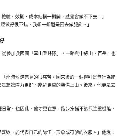
、檢驗、效期、成本結構一攤開，感覺會做不下去。」
果膠已經做得很不錯，我想一想還是回去做服飾。」
分
外運動，從參加救國團「雪山登峰隊」，一路爬中級山、百岳，也
：「那時候跑完真的很痛苦，回來後的一個禮拜是無行為能
只是想讓體力更好、能背更重的裝備上山。後來，他更是去
而是一種日常。也因此，他才更在意，跑步穿搭不該只注重機能、
己喜歡、能代表自己的隊伍、形象或符號的衣服。」他說：