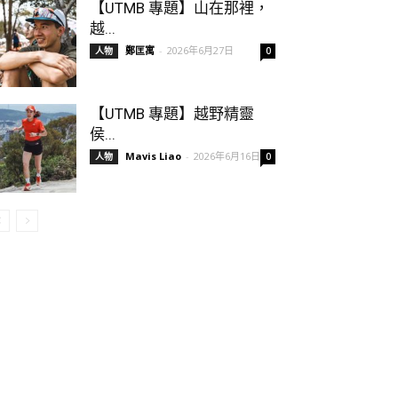
【UTMB 專題】山在那裡，
越...
鄭匡寓
-
2026年6月27日
人物
0
【UTMB 專題】越野精靈
侯...
Mavis Liao
-
2026年6月16日
人物
0