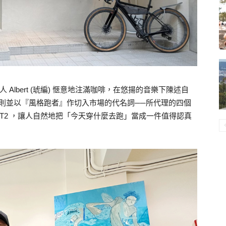
 Albert (琥編) 愜意地注滿咖啡，在悠揚的音樂下陳述自
則並以『風格跑者』作切入市場的代名詞──所代理的四個
INE 、 4T2 ，讓人自然地把「今天穿什麼去跑」當成一件值得認真