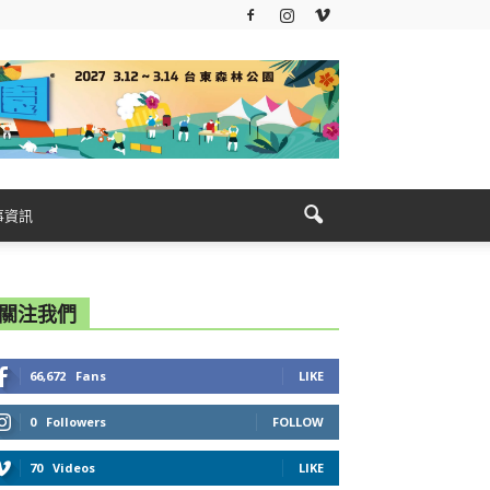
事資訊
關注我們
66,672
Fans
LIKE
0
Followers
FOLLOW
70
Videos
LIKE