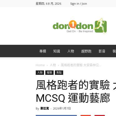
星期四, 6 8 月, 2026
Sign in / Join
Don1Don
動
一
動
專欄
知識
人物
越野跑
影音
裝
Home
人物
風格跑者的實驗 大安森林公...
人物
報導
焦點
風格跑者的實驗
MCSQ 運動藝廊
By
鄭匡寓
-
2026年1月7日