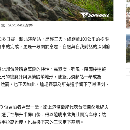
圖：SUPERACE提供）
拉松多日賽－新北淡蘭站，歷經三天、總距離100公里的極限
賽事的完成，更是一段關於意志、自然與自我對話的深刻旅
灣北部氣候瞬息萬變的特性。高濕度、強風、降雨接連報
0 公尺的總爬升與連續陡峭地形，使新北淡蘭站一舉成為
站。然而，也正因如此，這場賽事為所有選手留下了最深刻、
70 位冒險者齊聚一堂，踏上這條最能代表台灣自然地貌與
，選手在攀升半屏山後，得以遠眺東北角壯闊海岸線；然
賽事拉高難度，也為接下來的三天定下基調。