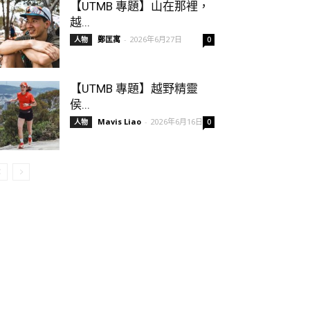
【UTMB 專題】山在那裡，
越...
鄭匡寓
-
2026年6月27日
人物
0
【UTMB 專題】越野精靈
侯...
Mavis Liao
-
2026年6月16日
人物
0