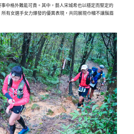
賽事中格外難能可貴。其中，藝人宋城希也以穩定而堅定的
。所有女選手女力爆發的優異表現，共同展現巾幗不讓鬚眉