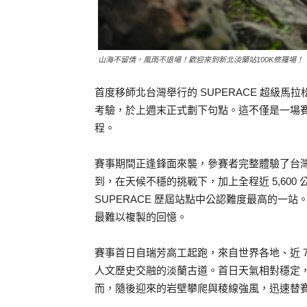
山海不留情，風雨不退場！歡迎來到新北淡蘭站100K修羅場！（
首度移師北台灣舉行的 SUPERACE 超級馬
考驗，於上週末正式劃下句點。這不僅是一場
程。
賽事期間正逢鋒面來襲，參賽者完整體驗了台
到，在天候不穩的挑戰下，加上全程近 5,60
SUPERACE 歷屆站點中公認難度最高的一
最難以複製的回憶。
賽事首日自瑞芳高工起跑，來自世界各地、近 
人文歷史交融的淡蘭古道。首日天氣相對穩定
而，隨後迎來的岩壁攀爬與稜線強風，迅速替