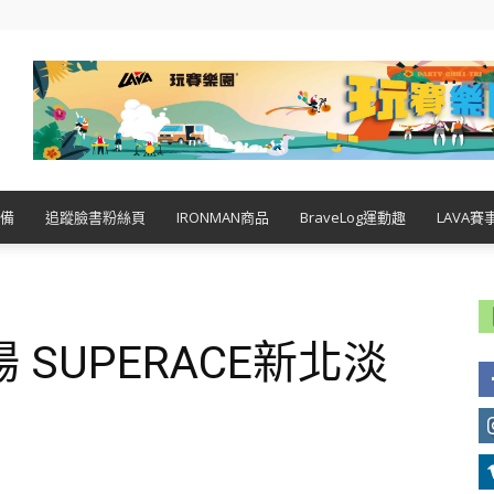
備
追蹤臉書粉絲頁
IRONMAN商品
BraveLog運動趣
LAVA賽
SUPERACE新北淡