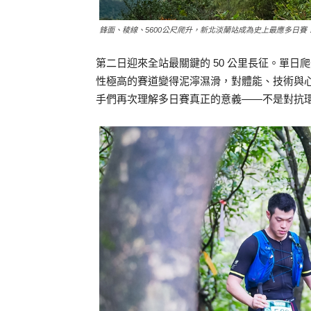
鋒面、稜線、5600公尺爬升，新北淡蘭站成為史上最應多日賽！
第二日迎來全站最關鍵的 50 公里長征。單日爬
性極高的賽道變得泥濘濕滑，對體能、技術與
手們再次理解多日賽真正的意義——不是對抗