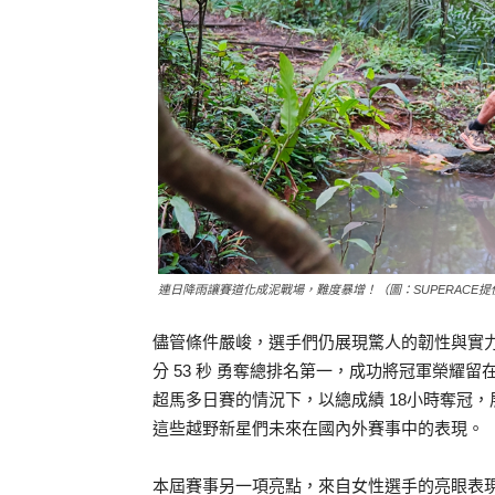
連日降雨讓賽道化成泥戰場，難度暴增！（圖：SUPERACE提
儘管條件嚴峻，選手們仍展現驚人的韌性與實力。
分 53 秒 勇奪總排名第一，成功將冠軍榮耀
超馬多日賽的情況下，以總成績 18小時奪冠
這些越野新星們未來在國內外賽事中的表現。
本屆賽事另一項亮點，來自女性選手的亮眼表現