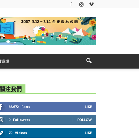
事資訊
關注我們
66,672
Fans
LIKE
0
Followers
FOLLOW
70
Videos
LIKE