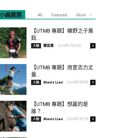
小編嚴選
All
Featured
More
【UTMB 專題】曠野之子黃
鈺...
鄭匡寓
-
2026年7月20日
人物
0
【UTMB 專題】用意志力丈
量...
Mavis Liao
-
2026年7月9日
人物
0
【UTMB 專題】想贏的是
誰？...
Mavis Liao
-
2026年7月1日
人物
0