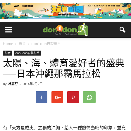
Home
影音
don1don自製影片
影音
don1don自製影片
太陽、海、體育愛好者的盛典
──日本沖繩那霸馬拉松
By
林嘉芬
-
2014年7月7日
有「東方夏威夷」之稱的沖繩，給人一種熱情島嶼的印象，並充