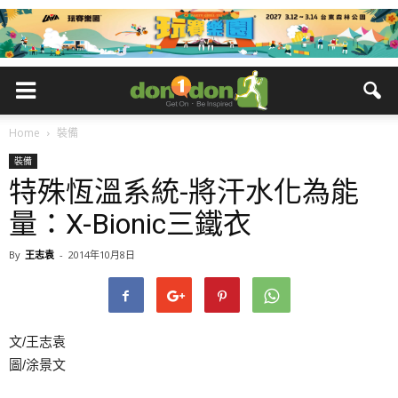
Home
裝備
裝備
特殊恆溫系統-將汗水化為能
量：X-Bionic三鐵衣
By
王志袁
-
2014年10月8日
文/王志袁
圖/涂景文