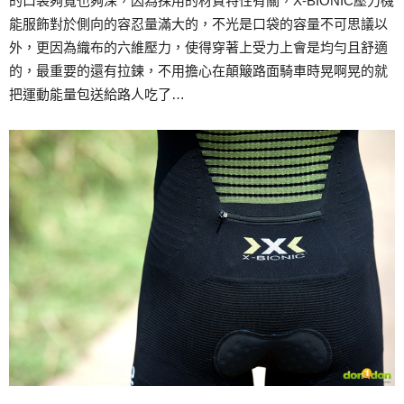
的口袋夠寬也夠深，因為採用的材質特性有關，X-BIONIC壓力機
能服飾對於側向的容忍量滿大的，不光是口袋的容量不可思議以
外，更因為織布的六維壓力，使得穿著上受力上會是均勻且舒適
的，最重要的還有拉鍊，不用擔心在顛簸路面騎車時晃啊晃的就
把運動能量包送給路人吃了…