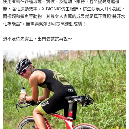
使用者夠在各種環境、氣候、及運動下維持，甚至提高身體機
能，強化運動效率。X-BIONIC仿生服飾，仿生沙漠大耳小銀狐、
兩棲類和鯊魚等動物，其最令人震驚的成果就是真正實現”將汗水
化為能量”，無需興奮劑即可提高運動成績！
迫不及待先穿上，出門去試試再說～