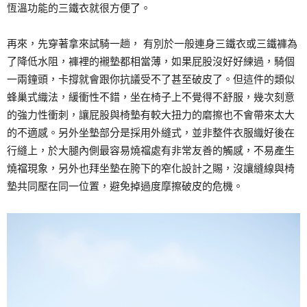
恆溫功能的三鐵衣就很方便了。
再來，先穿著拿來試騎一趟， 有別於一般連身三鐵衣或三鐵褲為
了降低水阻，褲裡的襯墊都相當薄，如果屁股沒好好練過，騎個
一兩鐘頭，卡撐就會跟你抗議受不了甚至破皮了。但這件的類似
蜂巢式織法，緩衝性不錯，坐在椅子上不覺得不舒服，幾次刻意
的強力性衝刺，讓屁股與椅墊有較大扭力的磨擦也不會帶來太大
的不適感。另外坐墊部分是採用外縫式，並非整件衣服織好後在
行縫上，於大腿內側最容易燒襠處有非常友善的觸感，不易產生
燒襠現象，另外也拜坐墊在胯下的窄化設計之賜，沒讓縫線與椅
墊共同壓在同一位置，避免掉過度摩擦破皮的危機。