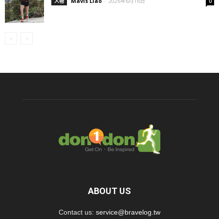
Mavis Liao
-
2026年6月16日
人物
0
ABOUT US
Contact us:
service@bravelog.tw