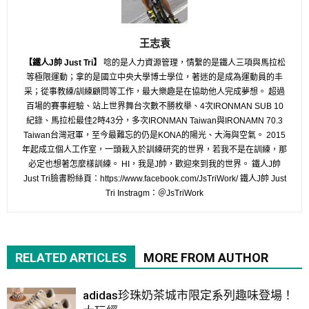
王志袁
【鐵人J帥 Just Tri】
唸的是人力資源管理，情繫的是鐵人三項與馬拉松
等極限運動；拿的是國立中央大學博士學位，著迷的是成為運動員的丰
采；從事教練/訓練顧問等工作，最大樂趣是在協助他人完成夢想。 超過
百場的賽事經驗、站上世界舞台次數不勝枚舉、4次IRONMAN SUB 10
紀錄、馬拉松最佳2時43分，多次IRONMAN Taiwan與IRONAMN 70.3
Taiwan台灣冠軍，至今最難忘的仍是KONA的陽光、大海與空氣。 2015
年起成立個人工作室，一頭栽入於訓練研究的世界，若我不是在訓練，那
必定也想著怎麼樣訓練。 HI，我是J帥，歡迎來到我的世界。 鐵人J帥
Just Tri臉書粉絲頁：https://www.facebook.com/JsTriWork/ 鐵人J帥 Just
Tri Instragm：＠JsTriWork
RELATED ARTICLES
MORE FROM AUTHOR
adidas珍珠奶茶城市限定系列趣味登場！