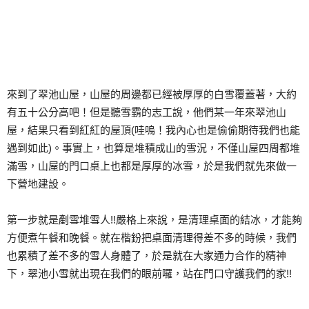
來到了翠池山屋，山屋的周邊都已經被厚厚的白雪覆蓋著，大約
有五十公分高吧！但是聽雪霸的志工說，他們某一年來翠池山
屋，結果只看到紅紅的屋頂(哇嗚！我內心也是偷偷期待我們也能
遇到如此)。事實上，也算是堆積成山的雪況，不僅山屋四周都堆
滿雪，山屋的門口桌上也都是厚厚的冰雪，於是我們就先來做一
下營地建設。
第一步就是剷雪堆雪人!!嚴格上來說，是清理桌面的結冰，才能夠
方便煮午餐和晚餐。就在楷鈖把桌面清理得差不多的時候，我們
也累積了差不多的雪人身體了，於是就在大家通力合作的精神
下，翠池小雪就出現在我們的眼前囉，站在門口守護我們的家!!