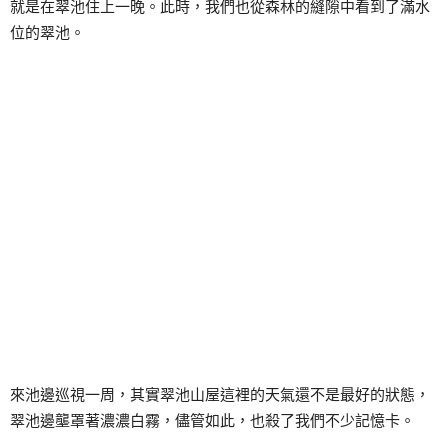
就是在翠池住上一晚。此時，我們也從森林的縫隙中看到了滿水
位的翠池。
來池邊巡視一周，其實翠池山屋這裡的天氣還不是最好的狀態，
翠池邊壟罩著濃濃白霧，儘管如此，也殺了我們不少記憶卡。