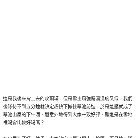
這是我後來背上去的攻頂罐，但是雪主風強霧濃溫度又低，我們
後隊待不到五分鐘就決定趕快下撤往翠池前進，於是這瓶就成了
翠池山屋的下午酒，還意外地得到大家一致好評，難道是在雪地
裡喝會比較好喝嗎？