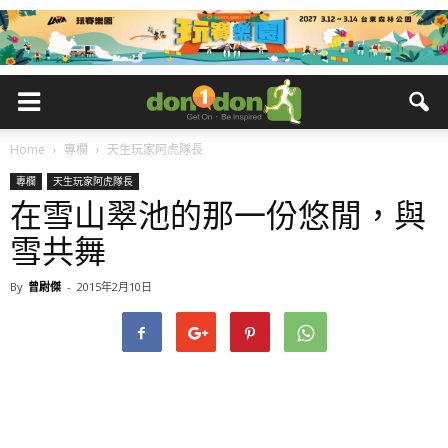
Home
專欄
天生玩家阿虎隊長
專欄
天生玩家阿虎隊長
在雪山翠池的那一份悠閒，與
雪共舞
By
曾尉傑
-
2015年2月10日