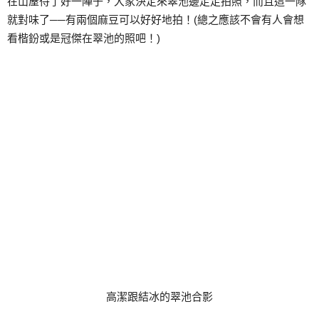
在山屋待了好一陣子，大家決定來翠池邊走走拍照，而且這一隊
就對味了──有兩個麻豆可以好好地拍！(總之應該不會有人會想
看楷鈖或是冠傑在翠池的照吧！)
高潔跟結冰的翠池合影