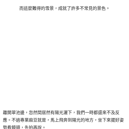
而這麼難得的雪景，成就了許多不常見的景色。
離開翠池邊，忽然間居然有陽光灑下，我們一時都還來不及反
應。不過專業麻豆就是，馬上飛奔到陽光的地方，坐下來擺好姿
勢看鏡頭，先拍再說。