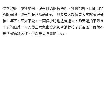
從翠池邊，慢慢地拍，沒有目的的按快門，慢慢地聊，山南山北
的隨意聊，或是唱著熟悉的山歌，只要有人起個音大家就會跟著
和音唱著。不知不覺，一兩個小時也這樣過去，昨天還拍不到五
十張的照片，今天從三六九出發來到翠池就拍了近百張，雖然不
是甚麼攝影大作，但都是最真實的回憶。