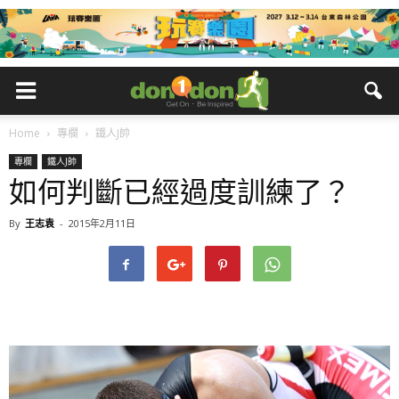
Home
專欄
鐵人J帥
專欄
鐵人J帥
如何判斷已經過度訓練了？
By
王志袁
-
2015年2月11日