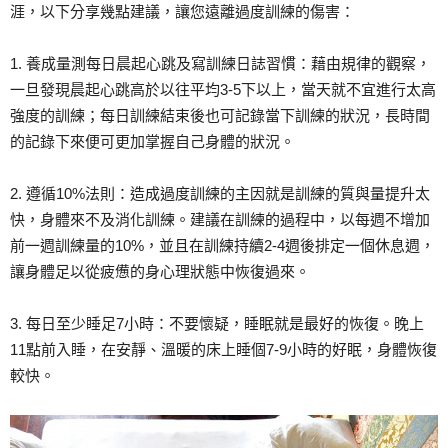
涯，以下分享幾點建議，讓您遠離過度訓練的傷害：
1. 養成量測每日晨起心跳及寫訓練日誌習慣：藉由規律的觀察，
一旦發現晨起心跳高於以往平均3-5下以上，當天就不宜進行太高
強度的訓練；每日訓練結束後也可記錄當下訓練的狀況，長時間
的記錄下來便可更加掌握自己身體的狀況。
2. 遵循10%法則：造成過度訓練的主因就是訓練的質與量提升太
快，身體來不及消化訓練。建議在訓練的過程中，以每週不增加
前一週訓練量的10%，並且在訓練持續2-4週後排定一個休息週，
讓身體足以從疲憊的身心理狀態中恢復過來。
3. 每日至少睡足7小時：不要懷疑，睡眠就是最好的恢復。晚上
11點前入睡，在安靜、溫暖的床上睡個7-9小時的好眠，身體恢復
較快。