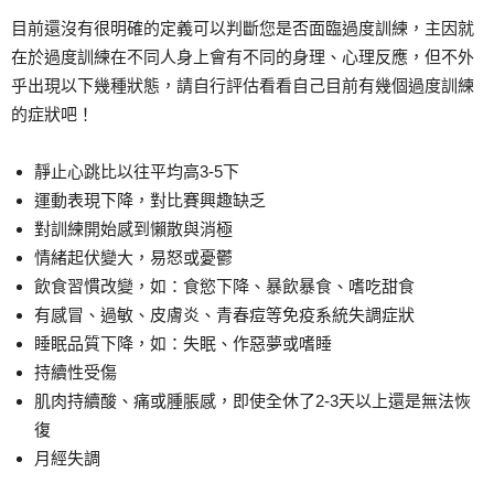
目前還沒有很明確的定義可以判斷您是否面臨過度訓練，主因就
在於過度訓練在不同人身上會有不同的身理、心理反應，但不外
乎出現以下幾種狀態，請自行評估看看自己目前有幾個過度訓練
的症狀吧！
靜止心跳比以往平均高3-5下
運動表現下降，對比賽興趣缺乏
對訓練開始感到懶散與消極
情緒起伏變大，易怒或憂鬱
飲食習慣改變，如：食慾下降、暴飲暴食、嗜吃甜食
有感冒、過敏、皮膚炎、青春痘等免疫系統失調症狀
睡眠品質下降，如：失眠、作惡夢或嗜睡
持續性受傷
肌肉持續酸、痛或腫脹感，即使全休了2-3天以上還是無法恢
復
月經失調