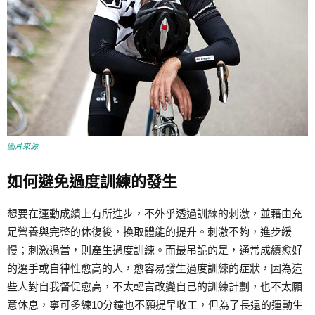
圖片來源
如何避免過度訓練的發生
想要在運動成績上有所進步，不外乎透過訓練的刺激，並藉由充
足營養與完整的休復後，換取體能的提升。刺激不夠，進步緩
慢；刺激過當，則產生過度訓練。而最吊詭的是，通常成績愈好
的選手或自律性愈高的人，愈容易發生過度訓練的症狀，因為這
些人對自我督促愈高，不太輕言改變自己的訓練計劃，也不太願
意休息，寧可多練10分鐘也不願提早收工，但為了長遠的運動生