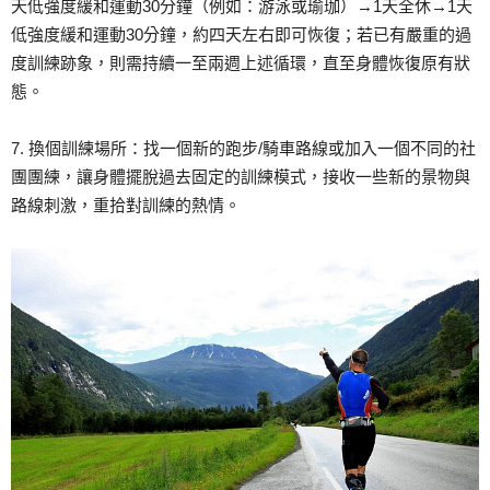
天低強度緩和運動30分鐘（例如：游泳或瑜珈）→1天全休→1天
低強度緩和運動30分鐘，約四天左右即可恢復；若已有嚴重的過
度訓練跡象，則需持續一至兩週上述循環，直至身體恢復原有狀
態。
7. 換個訓練場所：找一個新的跑步/騎車路線或加入一個不同的社
團團練，讓身體擺脫過去固定的訓練模式，接收一些新的景物與
路線刺激，重拾對訓練的熱情。