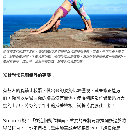
給進階者的面朝下犬式。這個面朝下的姿勢可以打開整個身體。首先，先在地板上就定
位，腳與臀部同寬，手部與肩同寬，慢慢呼氣抬高臀部，直到你的身體形成一個倒的V。
雙眼看著腿，或肚子。把肚子提起來，到接近肋骨的位置。
※針對常見到錯誤的建議：
有些人的腿筋比較緊，做出來的姿勢比較僵硬，試著修正這方
面，你可以更彎曲你的膝蓋沒有關係，使得胸腔部位儘量貼近大
腿的上部，將你的手牢牢的抵著地板，試著將屁股往上抬！
Sochocki 說：「在這個動作裡面，重要的是將背部拉開多過於將
腿部打直。」你不用擔心彎曲膝蓋或者腳踝離地，「想像你是一