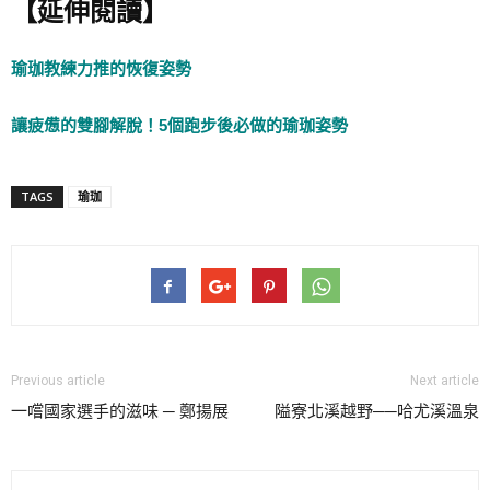
【延伸閱讀】
瑜珈教練力推的恢復姿勢
讓疲憊的雙腳解脫！5個跑步後必做的瑜珈姿勢
TAGS
瑜珈
Previous article
Next article
一嚐國家選手的滋味 ─ 鄭揚展
隘寮北溪越野──哈尤溪溫泉