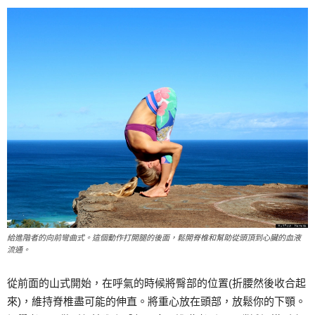
給進階者的向前彎曲式。這個動作打開腿的後面，鬆開脊椎和幫助從頭頂到心臟的血液
流通。
從前面的山式開始，在呼氣的時候將臀部的位置(折腰然後收合起
來)，維持脊椎盡可能的伸直。將重心放在頭部，放鬆你的下顎。