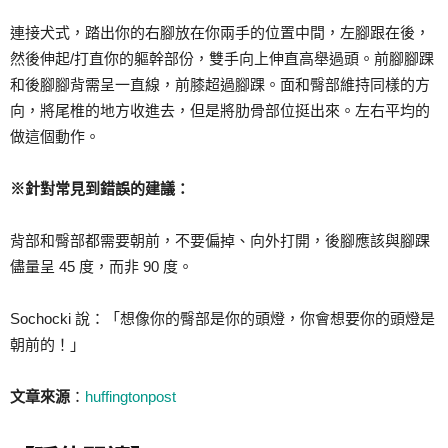
連接犬式，踏出你的右腳放在你兩手的位置中間，左腳跟在後，
然後伸起/打直你的軀幹部份，雙手向上伸直高舉過頭。前腳腳踝
和後腳腳背需呈一直線，前膝超過腳踝。面和臀部維持同樣的方
向，將尾椎的地方收進去，但是將肋骨部位挺出來。左右平均的
做這個動作。
※針對常見到錯誤的建議：
背部和臀部都需要朝前，不要偏掉、向外打開，後腳應該與腳踝
儘量呈 45 度，而非 90 度。
Sochocki 說：「想像你的臀部是你的頭燈，你會想要你的頭燈是
朝前的！」
文章來源
：
huffingtonpost