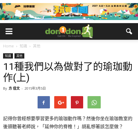
Home
知識
其他
知識
其他
11種我們以為做對了的瑜珈動
作(上)
By
方 佳文
-
2015年3月5日
記得你曾經想要學習更多的瑜珈動作嗎？然後你坐在瑜珈教室的
後頭聽著老師說，「延伸你的脊椎！」胡亂想著該怎麼做？