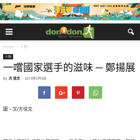
Home
人物
人物
一嚐國家選手的滋味 ─ 鄭揚展
By
方 佳文
-
2015年3月5日
圖、文/方佳文