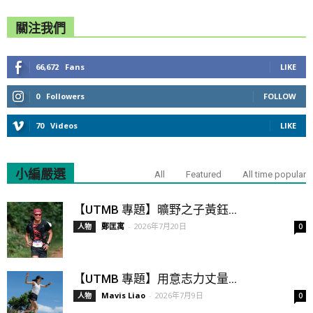
關注我們
66,672
Fans
LIKE
0
Followers
FOLLOW
70
Videos
LIKE
小編嚴選
All
Featured
All time popular
【UTMB 專題】曠野之子黃鈺...
鄭匡寓
-
2026年7月20日
人物
0
【UTMB 專題】用意志力丈量...
Mavis Liao
-
2026年7月9日
人物
0