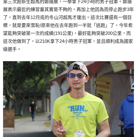
第三次跑新生超馬的鄭揚展，一舉拿下24小時的男子冠軍。鄭揚
展表示最近的練習量其實是不夠的，再加上他因為而停止跑步3年
了，直到去年12月底的冬山河超馬才復出。這次比賽還有一個目
標，就是要來雪恥!原來他在去年跑到一半就「逃跑」了，今年希
望能夠突破第一次的成績(191公里)，最好能夠突破200公里，而
這次他做到了，以210K拿下24小時男子冠軍，並且順利成為國家
級選手。