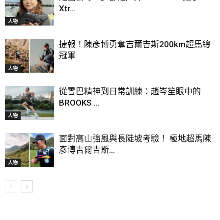
Xtr...
人物
捷報！陳彥博勇奪吉爾吉斯200km超馬總
冠軍
人物
從雪巴精神到日常訓練：趙岑笙眼中的
BROOKS ...
人物
面對高山強風與長陡坡考驗！ 極地超馬陳
彥博吉爾吉斯...
人物