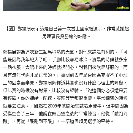
【圖】鄭揚展表示這是自己第一次當上國家級選手，非常感謝超
馬理事長吳勝銘的鼓勵。
鄭揚展認為這次新生超馬稍熱的天氣，對他來講是有利的。「可
能是因為我年紀大了吧，手腳比較容易冰冷。凌晨的時候就多穿
一點衣服，太陽出來的時候就很開心，對我們來說是舒服的，而
且有流汗代謝才是正常的。」被問到去年是否因為克服不了心理
上的因素而棄賽，鄭揚展解釋道其實也沒有什麼心理上的障礙，
但比賽的時候沒有對策、比較沒有經驗。「跑這個你必須還是要
有經驗，你的補給、配速、服裝等等都很重要，平常練習的時候
就要去注意。」雖然在2009年就開始嘗試超馬賽事，但中間因為
受傷空白了三年。他說在鎮西堡之後的平常練習，他從「酸跑到
酸」，再從「酸跑到不酸」，一語道盡超馬選手的堅持。