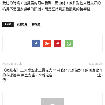
受訪的時候，從揚展的眼中看到一點血絲。或許對他來說最好的
犒賞不是國家選手的頭銜，而是堅持到最後聽到的槍響聲。
TAGS
新生超馬
鄭揚展
Previous article
Next article
《終結者》__大聯盟史上最偉大
11種我們以為做對了的瑜珈動作
的救援投手 馬里安諾‧李維拉自
(上)
傳