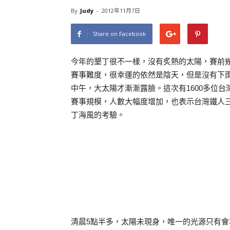
By
Judy
-
2012年11月7日
Share on Facebook
今年的墾丁很不一樣，沒有炙熱的太陽，賽前
賽事難度，很幸運的依然是陰天，但是沒有下
中午，大太陽才漸漸露臉。這次有1600多位台
賽事規模，人數大幅度增加，也表示台灣鐵人
丁海風的考驗。
清晨5點半多，太陽未現身，唯一的光源只有會