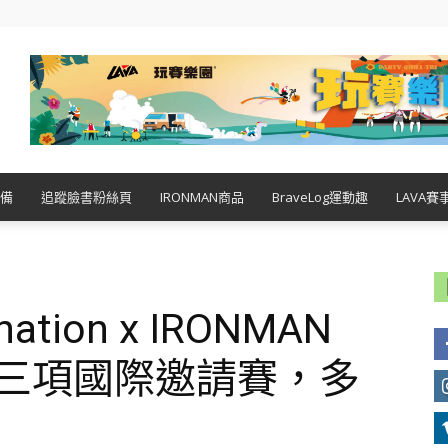
備
追蹤臉書粉絲頁
IRONMAN商品
BraveLog運動趣
LAVA賽
nation x IRONMAN
n鐵人三項國際邀請賽，多
）