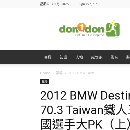
星期五, 7 8 月, 2026
Sign in / Join
Don1Don
動
一
動
專欄
知識
人物
越野跑
影音
裝
Home
報導
2012 BMW Dest...
報導
2012 BMW Desti
70.3 Taiwa
國選手大PK（上