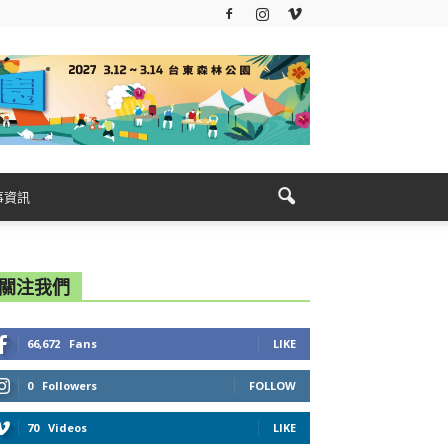
事資訊
關注我們
66,672
Fans
LIKE
0
Followers
FOLLOW
70
Videos
LIKE