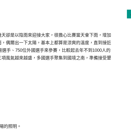
幾天卻是以陰雨來迎接大家，很擔心比賽當天會下雨，增加
雨，偶爾出一下太陽，基本上都算是涼爽的溫度，直到接近
灣選手、750位外國選手來參賽，比較起去年不到1000人的
三項風氣越來越盛，多國選手聚集到國境之南，準備接受墾
場的照明。