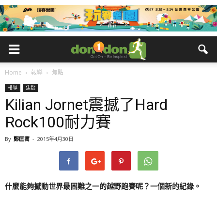
Home
報導
焦點
報導
焦點
Kilian Jornet震撼了Hard
Rock100耐力賽
By
鄭匡寓
-
2015年4月30日
什麼能夠撼動世界最困難之一的越野跑賽呢？一個新的紀錄。