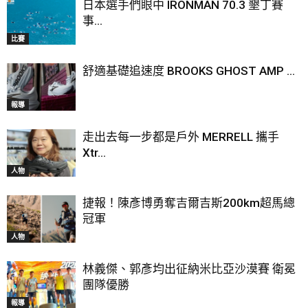
日本選手們眼中 IRONMAN 70.3 墾丁賽
事...
比賽
舒適基礎追速度 BROOKS GHOST AMP ...
報導
走出去每一步都是戶外 MERRELL 攜手
Xtr...
人物
捷報！陳彥博勇奪吉爾吉斯200km超馬總
冠軍
人物
林義傑、郭彥均出征納米比亞沙漠賽 衛冕
團隊優勝
報導