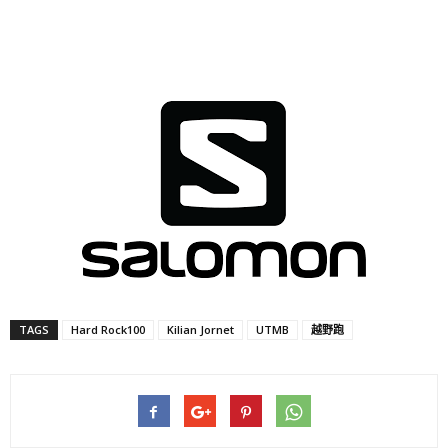
TAGS
Hard Rock100
Kilian Jornet
UTMB
越野跑