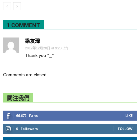
1 COMMENT
梁友瑋
2012年12月28日 at 9:23 上午
Thank you ^_^
Comments are closed.
關注我們
66,672
Fans
LIKE
0
Followers
FOLLOW