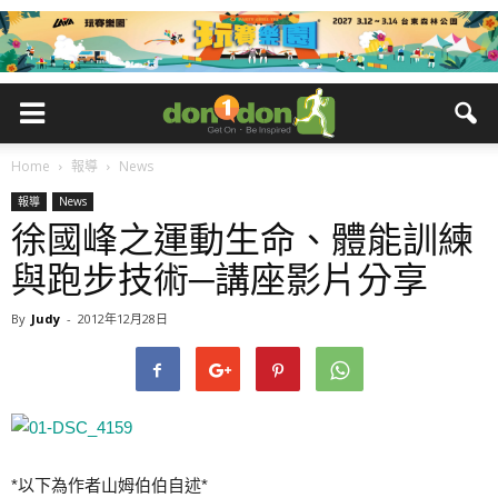
Home
報導
News
報導
News
徐國峰之運動生命、體能訓練
與跑步技術─講座影片分享
By
Judy
-
2012年12月28日
*以下為作者山姆伯伯自述*