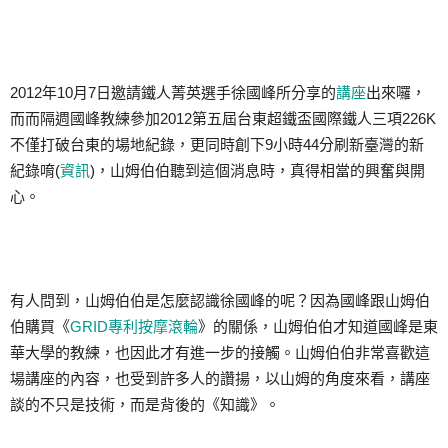
2012年10月7日邀請鐵人菁英選手徐國峰所分享的
講座
出來囉，
而而隔週國峰教練參加2012第五屆台東超鐵盃國際鐵人三項226K
不僅打破台東的場地紀錄，更同時創下9小時44分刷新臺灣的新
紀錄唷(
資訊
)，山姆伯伯聽到這個消息時，真得相當的興奮與開
心。
有人問到，山姆伯伯是怎麼認識徐國峰的呢？因為國峰跟山姆伯
伯購買《
GRID專利按摩滾輪
》的關係，山姆伯伯才知道國峰是東
華大學的教練，也因此才有進一步的接觸。山姆伯伯非常喜歡這
場講座的內容，也受到許多人的讚揚，以山姆的角度來看，講座
談的不只是技術，而是背後的《知識》。