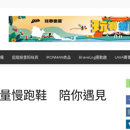
備
追蹤臉書粉絲頁
IRONMAN商品
BraveLog運動趣
LAVA賽
AH輕量慢跑鞋 陪你遇見