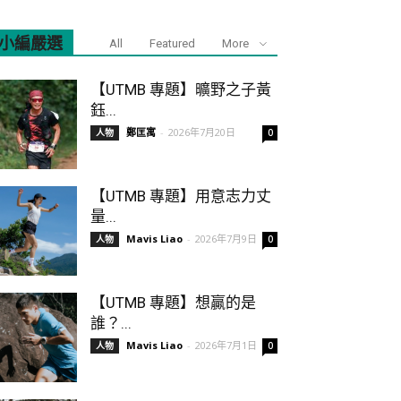
小編嚴選
All
Featured
More
【UTMB 專題】曠野之子黃
鈺...
鄭匡寓
-
2026年7月20日
人物
0
【UTMB 專題】用意志力丈
量...
Mavis Liao
-
2026年7月9日
人物
0
【UTMB 專題】想贏的是
誰？...
Mavis Liao
-
2026年7月1日
人物
0