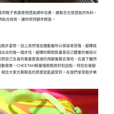
看到鞋子表面使用透氣網布包裹，連鞋舌也是透氣的布料，
熱貼合技術，讓你保持腳步輕盈。
的跑步姿勢，加上突然增加運動量所以很容易受傷，腳踝就
踏出去的每一個步伐，腳踝的瞬間負重是自己體重的幾倍以
會把自己全身的重量更直接的用腳後跟去落地，在當下雖然
動傷害。CHEETAH輕量慢跑鞋款針對這點，特別在後腳
，相信大家光看鞋底的厚度就能感受到。在我們享受跑步樂
！