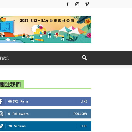
事資訊
關注我們
66,672
Fans
LIKE
0
Followers
FOLLOW
70
Videos
LIKE