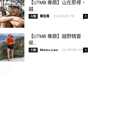
【UTMB 專題】山在那裡，
越...
鄭匡寓
-
2026年6月27日
人物
0
【UTMB 專題】越野精靈
侯...
Mavis Liao
-
2026年6月16日
人物
0