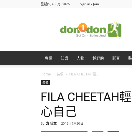
星期四, 6 8 月, 2026
Sign in / Join
Don1Don
動
一
動
專欄
知識
人物
越野跑
影音
裝
Home
裝備
FILA CHEETAH輕...
裝備
FILA CHEET
心自己
By
方 佳文
-
2015年7月20日