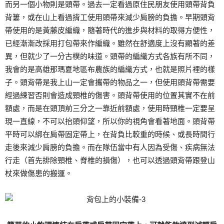
而另一個小物則是頭帶。過去一定看過原住民朋友使用頭帶背負
背簍，或在山上看過揹工使用頭帶來減少肩膀的負擔。早期頭背
帶使用的是黃藤皮編織，隨著時代的進步與材料的取得方便性，
已經漸漸改採用打包帶來作編織。雖然在舒適度上沒有顯著的差
異，但就少了一分古樸的味道。頭帶的編織方式各族有所不同，
我會的是高雄那瑪夏地區布農族的編織方式，也就是照片裡的樣
子。頭背帶是我上山一定會攜帶的物品之一，但使用頭背帶需要
經過練習否則會造成頸椎的傷害。頭背帶使用的位置其實不在前
額處，而是在頭頂前三分之一靠近前額處，使用時頸椎一定要呈
現一直線，不可以抬頭仰望，所以你的視角會看著地面。頭背帶
平時可以綁在肩帶固定帶上，在背負比較重的時候、或長時間行
走後來減少肩膀的負擔。而在隊伍當中有人因為受傷、疾病無法
行走（首先排除頸椎、脊椎的損傷），也可以透過頭背帶跟登山
杖來做傷患的搬運。