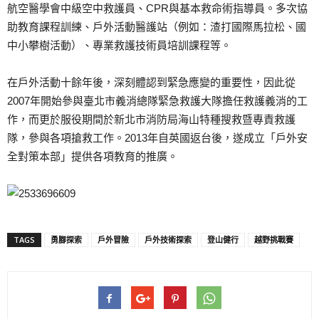
航空醫學會中級空中救護員、CPR與基本救命術指導員。多次協
助教育課程訓練、戶外活動醫護站（例如：渣打國際馬拉松、國
中小攀樹活動）、專業救護技術員培訓課程等。
在戶外活動十餘年後，深刻體認到緊急應變的重要性，因此從
2007年開始參與臺北市義消總隊緊急救護大隊擔任救護義消的工
作，而更於服役期間於新北市消防局海山特種搜救暨專責救護
隊，參與各項搶救工作。2013年自英國返台後，遂成立「戶外安
全對策本部」提供各項教育的推廣。
TAGS
勇腳探索
戶外冒險
戶外技術探索
登山健行
越野挑戰賽