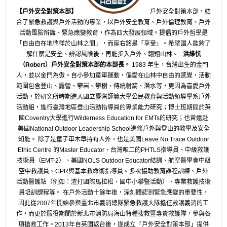
【戶外安全對策本部】
戶外安全對策本部，結
合了緊急救護與戶外活動的專業，以戶外安全教育、戶外倫理教育、戶外
活動風險辨識、緊急應變教育，作為四大發展領域。提倡的戶外哲學是
「自由自在地徜徉於山林之間」，而座右銘是「享受」。希望國人能夠了
解什麼是安全、辨認風險後，再能步入戶外、翱翔山林。
洪維忼
（Robert）戶外安全對策本部的本部長。
1983 年生，台灣出生的金門
人，並以金門為傲。自小參加童軍運動，偏愛在山林中自由的感覺，活動
範圍包含登山、露營、攀岩、攀樹、傳統射箭、潛水等，更因為喜愛戶外
活動，於研究所時期進入國立臺灣師範大學公民教育與活動領導學系戶外
活動組，進行臺灣地區登山活動指導員的專業能力研究；博士班期間於英
國Coventry大學進行Wilderness Education for EMTs的研究；也曾遠赴
美國National Outdoor Leadership School進修戶外與登山的教學及安全
知能。 除了是童子軍木章持有人外，也是美國Leave No Trace Outdoor
Ethic Centre 的Master Educator、台灣唯二的PHTLS指導員、中級救護
技術員（EMT-2）、美國NOLS Outdoor Educator結訓、航空醫學會中級
空中救護員、CPR與基本救命術指導員。多次協助教育課程訓練、戶外
活動醫護站（例如：渣打國際馬拉松、國中小攀豎活動）、專業救護技術
員培訓課程等。 在戶外活動十餘年後，深刻體認到緊急應變的重要性，
因此從2007年開始參與臺北市義消總隊緊急救護大隊擔任救護義消的工
作，而更於服役期間於新北市消防局海山特種搜救暨專責救護隊，參與各
項搶救工作。2013年自英國返台後，遂成立「戶外安全對策本部」提供