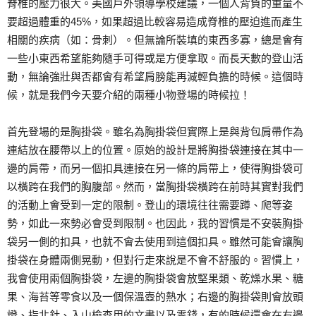
脊椎的壓力很大。美國戶外領導學校建議，一個人背負的重量不
要超過體重的45%，如果超過比較容易造成脊椎的壓迫進而產生
相關的疾病（如：骨刺）。但無論所裝填的東西多寡，總是會有
一些小東西希望能夠隨手可得或是方便拿取。而長天數的登山活
動，無論強壯與否都會有希望肩膀能再減輕負擔的時候。這個時
候，就是我們今天要介紹的兩種小物登場的時候拉！
首先登場的是胸掛袋。雖名為胸掛袋但實際上是與背包肩帶作為
連結放在腰帶以上的位置。原始的設計是將胸掛袋連接在其中一
邊的肩帶，而另一個扣具連接在另一條的肩帶上，使得胸掛袋可
以橫跨在我們的胸腹部。然而，當胸掛袋橫跨在前時其實對我們
的活動上會受到一定的限制。登山的環境往往需要蹲、爬等姿
勢，如此一來勢必會受到限制。也因此，我的習慣是不安裝胸掛
袋另一側的扣具，也就不會去使用到這個扣具。雖然可能會讓胸
掛袋在身體兩側晃動，但對行走來說是不會不舒服的。習慣上，
我會使用兩個胸掛袋，左邊的胸掛袋會放堅果類、乾燥水果、糖
果、海苔等零食以及一個保溫壺的熱水；右邊的胸掛袋則會放頭
燈、指北針、入山檢查用的文書以及零錢，有的時候還會在右邊