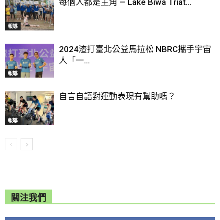
每個人都是主角 — Lake Biwa Triat...
報導
2024渣打臺北公益馬拉松 NBRC攜手宇宙
人「一...
報導
自言自語對運動表現有幫助嗎？
報導
關注我們