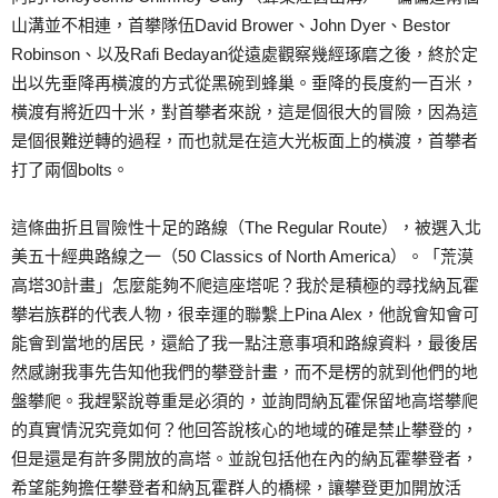
山溝並不相連，首攀隊伍David Brower、John Dyer、Bestor
Robinson、以及Rafi Bedayan從遠處觀察幾經琢磨之後，終於定
出以先垂降再橫渡的方式從黑碗到蜂巢。垂降的長度約一百米，
橫渡有將近四十米，對首攀者來說，這是個很大的冒險，因為這
是個很難逆轉的過程，而也就是在這大光板面上的橫渡，首攀者
打了兩個bolts。
這條曲折且冒險性十足的路線（The Regular Route），被選入北
美五十經典路線之一（50 Classics of North America）。「荒漠
高塔30計畫」怎麼能夠不爬這座塔呢？我於是積極的尋找納瓦霍
攀岩族群的代表人物，很幸運的聯繫上Pina Alex，他說會知會可
能會到當地的居民，還給了我一點注意事項和路線資料，最後居
然感謝我事先告知他我們的攀登計畫，而不是楞的就到他們的地
盤攀爬。我趕緊說尊重是必須的，並詢問納瓦霍保留地高塔攀爬
的真實情況究竟如何？他回答說核心的地域的確是禁止攀登的，
但是還是有許多開放的高塔。並說包括他在內的納瓦霍攀登者，
希望能夠擔任攀登者和納瓦霍群人的橋樑，讓攀登更加開放活