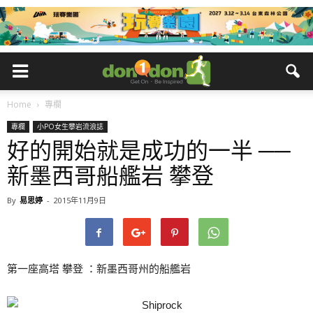
Home
專欄
專欄
小PO女生攀岩流浪誌
好的開始就是成功的一半 ──
新墨西哥船艦岩 攀登
By
易思婷
-
2015年11月9日
第一座高塔 攀登 ：新墨西哥州的船艦岩