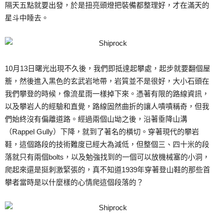
隔天五點就要出發，於是扭亮頭燈把裝備都整理好，才在滿天的
星斗中睡去。
10月13日曙光出現不久後，我們即抵達起攀處，起步就要翻個屋
簷，然後進入黑色的玄武岩地帶，岩質並不是很好，大小石頭在
我們攀登的時候，像流星雨一樣掉下來。憑著有限的路線資訊，
以及攀岩人的經驗和直覺，路線固然曲折的讓人嘖嘖稱奇，但我
們始終沒有偏離道路。經過兩個山坳之後，沿著垂降山溝
（Rappel Gully）下降，就到了著名的橫切。穿著現代的攀岩
鞋，這個路段的技術難度已經大為減低，但整個三、四十米的段
落就只有兩個bolts，以及勉強找到的一個可以放機械塞的小洞，
爬起來還是挺刺激緊張的，真不知道1939年穿著登山鞋的那些首
攀者當時是以什麼樣的心情爬這個段落的？