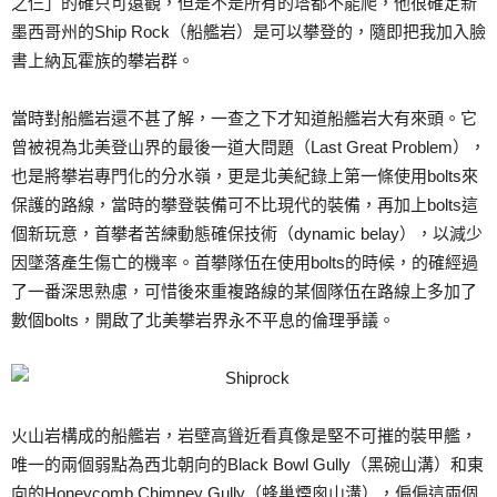
之仨」的確只可遠觀，但是不是所有的塔都不能爬，他很確定新
墨西哥州的Ship Rock（船艦岩）是可以攀登的，隨即把我加入臉
書上納瓦霍族的攀岩群。
當時對船艦岩還不甚了解，一查之下才知道船艦岩大有來頭。它
曾被視為北美登山界的最後一道大問題（Last Great Problem），
也是將攀岩專門化的分水嶺，更是北美紀錄上第一條使用bolts來
保護的路線，當時的攀登裝備可不比現代的裝備，再加上bolts這
個新玩意，首攀者苦練動態確保技術（dynamic belay），以減少
因墜落產生傷亡的機率。首攀隊伍在使用bolts的時候，的確經過
了一番深思熟慮，可惜後來重複路線的某個隊伍在路線上多加了
數個bolts，開啟了北美攀岩界永不平息的倫理爭議。
火山岩構成的船艦岩，岩壁高聳近看真像是堅不可摧的裝甲艦，
唯一的兩個弱點為西北朝向的Black Bowl Gully（黑碗山溝）和東
向的Honeycomb Chimney Gully（蜂巢煙囪山溝），偏偏這兩個