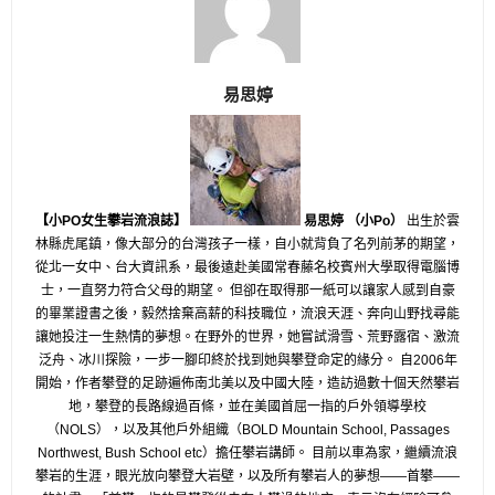
易思婷
【小PO女生攀岩流浪誌】
易思婷 （小Po）
出生於雲
林縣虎尾鎮，像大部分的台灣孩子一樣，
自小就背負了名列前茅的期望，
從北一女中、台大資訊系，
最後遠赴美國常春藤名校賓州大學取得電腦博
士，
一直努力符合父母的期望。 但卻在取得那一紙可以讓家人感到自豪
的畢業證書之後，
毅然捨棄高薪的科技職位，流浪天涯、
奔向山野找尋能
讓她投注一生熱情的夢想。在野外的世界，
她嘗試滑雪、荒野露宿、激流
泛舟、冰川探險，
一步一腳印終於找到她與攀登命定的緣分。 自2006年
開始，作者攀登的足跡遍佈南北美以及中國大陸，
造訪過數十個天然攀岩
地，攀登的長路線過百條，
並在美國首屈一指的戶外領導學校
（NOLS），
以及其他戶外組織（BOLD Mountain School, Passages
Northwest, Bush School etc）擔任攀岩講師。 目前以車為家，繼續流浪
攀岩的生涯，眼光放向攀登大岩壁，
以及所有攀岩人的夢想——首攀——