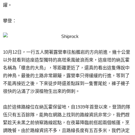
躍。
攀登：
10月12日，一行五人開著露營車往船艦岩的方向前進，幾十公里
以外就看到這座造型獨特的高塔乘風破浪而來，這座塔的納瓦霍
名稱為「棲息的大鳥」，等距離更近了，還真的看出這隻傳說中
的神鳥。最後的土路非常顛簸，露營車只得緩緩的行進，等到了
不能再接近之後，下來徒步時還差點踩到一隻響尾蛇，褲子襪子
很快的沾滿了沙漠植物生出來的倒刺。
由於這條路線位在納瓦霍保留地，自1939年首登以來，登頂的隊
伍只有五百餘隊，能夠在網路上找到的路線資訊非常少，我們趕
緊趁天未黑之前偵察路線起點，在夜幕降臨前搭起兩個帳篷，烹
調晚餐。由於路線資訊不多，且路線長度有五百多米，我們決定