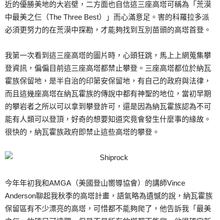
近的優勝美地的大岩壁，二方面也自信這三座高塔可稱為「荒漠
中最美之仨（The Three Best）」而心滿意足。害的科羅拉多派
必須更努力的在荒漠中探勘，才能夠找到互別苗頭的高塔首登。
我第一次看到這三座高塔的圖片時，心頭狂跳，馬上上網蒐集攀
登資訊，偏偏目前這三座高塔都禁止攀登。三座高塔都位於納瓦
霍族保留地，是半自治的印第安保留地，有自己的政府與法律，
而且這幾座高塔在納瓦霍族的傳說中都有神聖的地位，當初早期
的攀岩者之所以可以拿到攀登許可，還是因為納瓦霍族認為不可
能有人類可以登頂，好奇的想要知道究竟會發生什麼事的緣故。
很快的，納瓦霍族政府即禁止這些高塔的攀登。
今年年初我和AMGA（美國登山嚮導協會）的講師Vince
Anderson聊起我秋季的高塔計畫，語氣略為遺憾的說，納瓦霍族
保留區有不少漂亮的高塔，可惜都不能夠爬了，他告訴我「最美