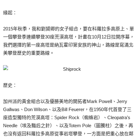
緣起：
2015年秋季，我和劉贇卿的女子組合，要在科羅拉多高原上、單
一個攀登季連續攀登30座荒漠高塔，計畫在10月12日拉開序幕，
我們選擇的第一座高塔是納瓦霍印第安族的神山，路線是寫滿北
美攀登歷史的重要路線。
歷史：
加州派的黃金組合以及優勝美地的開拓者Mark Powell、Jerry
Gallwas、Don Wilson、以及Bill Feuerer，在1950年代首登了三
座造型獨特的荒漠高塔：Spider Rock（蜘蛛岩）、Cleopatra’s
Needle（埃及豔后之針）、以及Totem Pole（圖騰柱）之後，再
也沒有返回科羅拉多高原從事岩塔攀登，一方面是把重心放在鄰