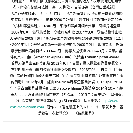
的計畫。「首攀」
指的是攀登從未有人攀過的地方，表示沒有經驗可參
考、
也沒有紀錄可依循，為一大挑戰。 目前亦為《台灣山岳雜誌》、
《戶外探索Outside》、《
山野》、《戶外探險》和《孤獨星球雜誌國際
中文版》專欄作家。
簡歷
2006年7~8月：於美國阿拉斯加州參加30天
的冰川攀登課程 2007年3月：領隊冬攀美國緬因州第一高峰肯塔登峰
2007年6月：攀登北美第一高峰丹奈利峰 2007年8月：登頂技術性山峰
大提頓峰 2008年6月：取得美國戶外領導學校野外講師資格 2008年12月
~2009年1月：攀登南美第一高峰阿空加瓜 2009年2月：取得美國戶外領
導學校攀岩講師資格 2009年9月：嚮導大提頓峰 2011年9月：首攀計畫
得到美國山協（American Alpine Club）的獎金 Lyman Spitzer Award，
首登沙路里山區的皇冠峰 2012年9月：首攀計畫入選歐都納圓夢獎金，
首登四川格聶山區的技術性山峰喀麥隆神山 2013年9月：首登四川四姑
娘山區的技術性山峰大仰天窩峰（
此計畫受到中國戈爾戶外夢想實現計畫
的贊助） 2014年4月：經由The Nose路線登頂酋長岩（El Cap） 2014
年：蒙古國攀登計畫得到美國Shipton-
Tilman探險獎金 2014年10月：經
由Salathe Wall路線登頂酋長岩（El Cap） 2015年：南美智利巴塔哥尼
亞山區首攀計畫得到美國Mugs Stump獎金 個人網站：
http://www.
chickfromtaiwan.com
著作： 《睡在懸崖上的人》、 《一攀就上手！基
礎攀岩一次就學會》、 《傳統攀登》