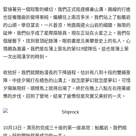
緊接著另一個短暫的橫切，我們正式抵達蜂巢山溝，路線的行進
也從複雜曲折變得單純，繼續往上兩百多米，我們站上了船艦岩
的山頭，舉目望去，一片蒼涼，地面兩道火山岩的細牆，無限的
延伸，我們似乎成了星際探險員，現在正站在火星之上。我們在
個屋簷下，找到登頂紀錄簿，眼前盡是北美攀登史上的名人，心
情頗為激盪。我們是在簿上簽名的第519號隊伍，這也是簿上第
一次出現漢字的時刻。
收拾好，我們就開始漫長的下降過程，估計有八到十段的雙繩垂
降，中途夕陽打在橘色的山溝上，說怎麼夢幻就怎麼夢幻，可惜
夕陽無限好，頭燈馬上就得出場了。終於在晚上八點左右拖著疲
憊的步伐，回到了營地，結束了疲憊但是充實又美好的一天。
10月13日，漂亮的完成三十座的第一座高塔：船艦岩。我們相
信，好的開始就是成功的一半。