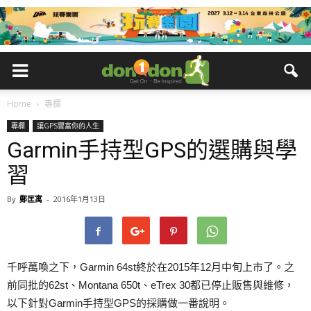
Home
專欄
專欄
讓GPS豐富你的人生
Garmin手持型GPS的選購與學
習
By
鄭匡寓
-
2016年1月13日
千呼萬喚之下，Garmin 64st終於在2015年12月中旬上市了。之
前同批的62st、Montana 650t、eTrex 30都已停止販售與維修，
以下針對Garmin手持型GPS的採購做一番說明。