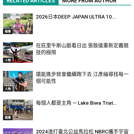
RELATED ARTICLES
MORE FROM AUTHOR
2026日本DEEP JAPAN ULTRA 10...
報導
在庇里牛斯山脈看日出 張致遠重新定義競
技的極限
人物
還能進步就會繼續跑下去 江彥綸尋找每一
個可能性
人物
每個人都是主角 — Lake Biwa Triat...
報導
2024渣打臺北公益馬拉松 NBRC攜手宇宙