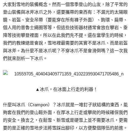
大家對雪地的裝備概念。然而一個雪季登山的山友，除了平常的
登山裝備與冰斧冰爪之外，還要攜帶的東西有：不漏光的太陽眼
鏡、岩盔、安全吊帶（要能穿在所有褲子外面）、鉤環、扁帶、
個人用的普魯士繩圈等等，但這些技術器材通常會放在攀岩、垂
降等技術攀登裡面，所以在此我們先不提。還在當學生的時候，
我們的教練總是會說，雪地裡最需要的其實不是冰爪、而是岩盔
與冰斧。為什麼不是冰爪呢？不穿冰爪不是會滑倒嗎？這一次我
們就來剖析一下冰爪。
▲冰爪，在冰面上行走的利器！
什麼叫冰爪（Crampon）？冰爪就是一堆釘子狀結構的東西，能
夠套在我們的登山鞋外面，在厚冰上行走或攀爬的時候確保我們
的安全。換言之，在鬆雪、新雪或是硬雪上並不需要冰爪，更需
要的是正確的雪地步法將雪踩出腳印，以方便整個隊伍的前進。