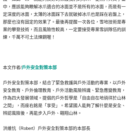
中，應該能夠瞭解冰爪適合的冰面並不是所有的冰面，而是有一
定深度的冰面，太薄的冰面踩下去就破掉冰爪也是踩在岩盤上，
那麼也沒有固定的效果了。最後再提醒一次各位，雪地技術是專
業的攀登技術，而且風險性較高，一定要接受專業雪訓隊伍的訓
練，千萬不可土法煉鋼喔！
本文作者/
戶外安全對策本部
戶外安全對策本部，結合了緊急救護與戶外活動的專業，以戶外
安全教育、戶外倫理教育、戶外活動風險辨識、緊急應變教育，
作為四大發展領域。提倡的戶外哲學是「自由自在地徜徉於山林
之間」，而座右銘是「享受」。希望國人能夠了解什麼是安全、
辨認風險後，再能步入戶外、翱翔山林。
洪維忼（Robert）戶外安全對策本部的本部長