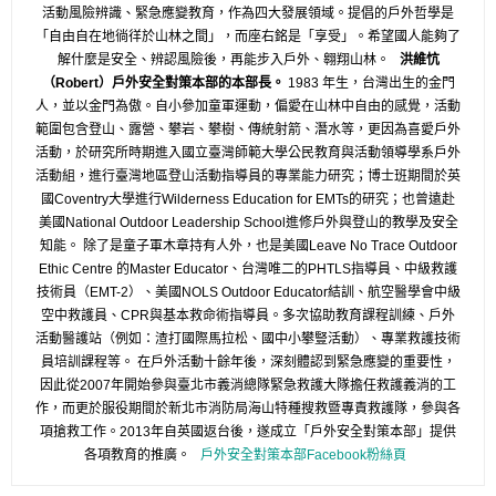
活動風險辨識、緊急應變教育，作為四大發展領域。提倡的戶外哲學是
「自由自在地徜徉於山林之間」，而座右銘是「享受」。希望國人能夠了
解什麼是安全、辨認風險後，再能步入戶外、翱翔山林。
洪維忼
（Robert）戶外安全對策本部的本部長。
1983 年生，台灣出生的金門
人，並以金門為傲。自小參加童軍運動，偏愛在山林中自由的感覺，活動
範圍包含登山、露營、攀岩、攀樹、傳統射箭、潛水等，更因為喜愛戶外
活動，於研究所時期進入國立臺灣師範大學公民教育與活動領導學系戶外
活動組，進行臺灣地區登山活動指導員的專業能力研究；博士班期間於英
國Coventry大學進行Wilderness Education for EMTs的研究；也曾遠赴
美國National Outdoor Leadership School進修戶外與登山的教學及安全
知能。 除了是童子軍木章持有人外，也是美國Leave No Trace Outdoor
Ethic Centre 的Master Educator、台灣唯二的PHTLS指導員、中級救護
技術員（EMT-2）、美國NOLS Outdoor Educator結訓、航空醫學會中級
空中救護員、CPR與基本救命術指導員。多次協助教育課程訓練、戶外
活動醫護站（例如：渣打國際馬拉松、國中小攀豎活動）、專業救護技術
員培訓課程等。 在戶外活動十餘年後，深刻體認到緊急應變的重要性，
因此從2007年開始參與臺北市義消總隊緊急救護大隊擔任救護義消的工
作，而更於服役期間於新北市消防局海山特種搜救暨專責救護隊，參與各
項搶救工作。2013年自英國返台後，遂成立「戶外安全對策本部」提供
各項教育的推廣。
戶外安全對策本部Facebook粉絲頁