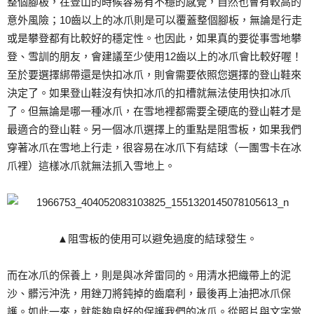
整個腳板，在登山的時候容易有不穩的感覺，自然也會有較高的
意外風險；10齒以上的冰爪則是可以覆蓋整個腳板，無論是行走
或是攀登都有比較好的穩定性。也因此，如果真的要從事雪地攀
登、雪訓的朋友，會建議至少使用12齒以上的冰爪會比較好喔！
至於要選擇綁帶還是快扣冰爪，則會需要依照您選擇的登山鞋來
決定了。如果登山鞋沒有快扣冰爪的扣槽就無法使用快扣冰爪
了。但無論是哪一種冰爪，在雪地裡都需要全硬底的登山鞋才是
最適合的登山鞋。另一個冰爪選擇上的重點是阻雪板，如果我們
穿著冰爪在雪地上行走，很容易在冰爪下有結球（一團雪卡在冰
爪裡）這樣冰爪就無法抓入雪地上。
▲阻雪板的使用可以避免過度的結球發生。
而在冰爪的保養上，則是與冰斧雷同的。用清水把織帶上的泥
沙、髒污沖洗，用銼刀將鈍掉的齒磨利，最後再上油把冰爪保
護。如此一來，就能夠良好的保護我們的冰爪。從照片與文字當