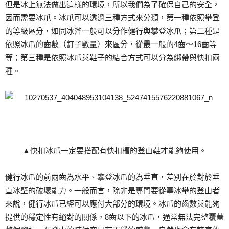
但是冰上無法做出這樣的環境，所以我們為了確保自己的安全，
因而需要冰爪。冰爪可以透過三種方式來分類，第一種依照攀登
的等級區分，如同冰斧一般可以分作健行與攀登冰爪；第二種是
依照冰爪的齒數（釘子數量）來區分，從最一般的4齒～16齒等
等；第三種是依照冰爪與鞋子的結合方式可以分為綁帶與快扣兩
種。
▲快扣冰爪一定要搭配有快扣槽的登山鞋才能夠使用。
健行冰爪的前兩齒為水平、攀登冰爪的為垂直，差別在於對於垂
直冰壁的破壞能力。一般而言，除非是專門要從事冰攀的登山者
來說，健行冰爪已經可以應付大部分的環境。冰爪的齒數與能夠
提供的穩定性有絕對的關係，8齒以下的冰爪，通常無法完整覆蓋