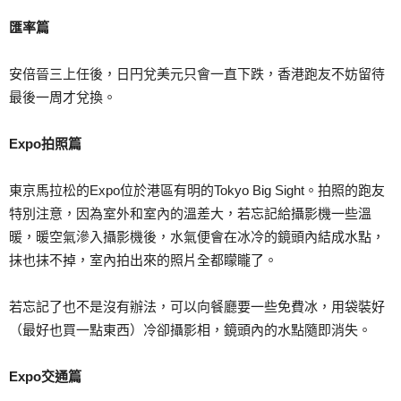
匯率篇
安倍晉三上任後，日円兌美元只會一直下跌，香港跑友不妨留待
最後一周才兌換。
Expo拍照篇
東京馬拉松的Expo位於港區有明的Tokyo Big Sight。拍照的跑友
特別注意，因為室外和室內的溫差大，若忘記給攝影機一些溫
暖，暖空氣滲入攝影機後，水氣便會在冰冷的鏡頭內結成水點，
抹也抹不掉，室內拍出來的照片全都矇矓了。
若忘記了也不是沒有辦法，可以向餐廳要一些免費冰，用袋裝好
（最好也買一點東西）冷卻攝影相，鏡頭內的水點隨即消失。
Expo交通篇