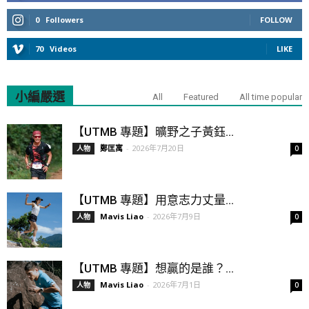
0
Followers
FOLLOW
70
Videos
LIKE
小編嚴選
All
Featured
All time popular
【UTMB 專題】曠野之子黃鈺...
鄭匡寓
-
2026年7月20日
人物
0
【UTMB 專題】用意志力丈量...
Mavis Liao
-
2026年7月9日
人物
0
【UTMB 專題】想贏的是誰？...
Mavis Liao
-
2026年7月1日
人物
0