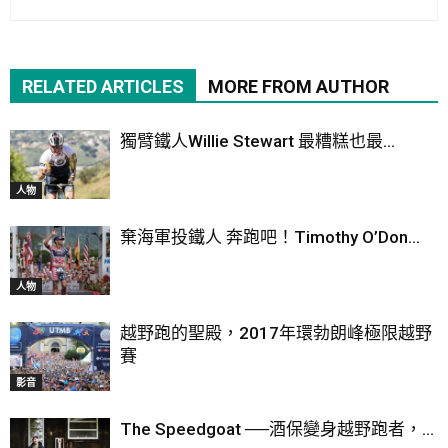
RELATED ARTICLES
MORE FROM AUTHOR
獨臂鐵人Willie Stewart 最糟糕也最...
人物
棄海軍投鐵人 奔跑吧！Timothy O’Don...
人物
越野跑的聖殿，2017年環勃朗峰極限越野
賽
影音
The Speedgoat ──酒保變身越野跑者，...