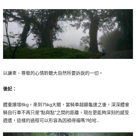
以謙卑、尊敬的心情聆聽大自然所要訴說的一切。
後記：
體重爆增8kg，來到75kg大關，當騎車越顯龜速之後，深深體會
騎自行車不再只是”點與點”之間的距離，現在更能夠深刻的感受
週遭，這樣的過程可以形容為因禍得福嗎?哈哈..