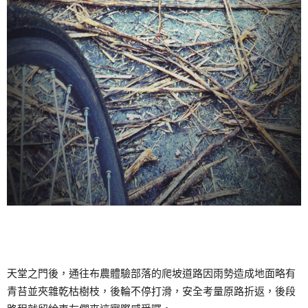
天堂之門後，通往布農體驗部落的爬坡道路因雨勢造成地面略有
青苔並夾雜乾枯樹枝，後輪不停打滑，安全考量原路折返，後段