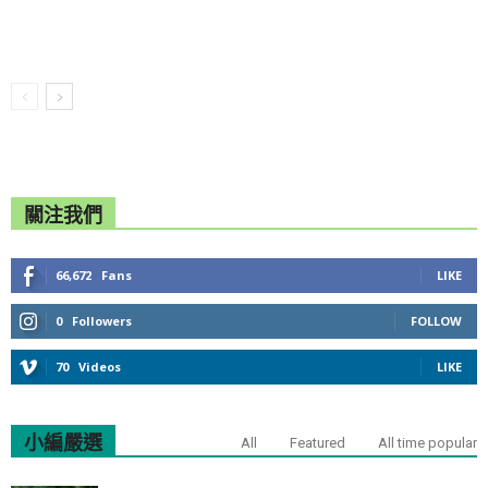
關注我們
66,672
Fans
LIKE
0
Followers
FOLLOW
70
Videos
LIKE
小編嚴選
All
Featured
All time popular