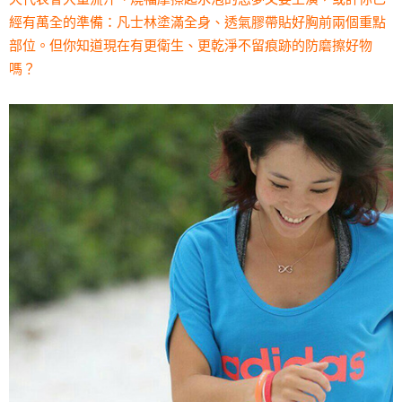
經有萬全的準備：凡士林塗滿全身、透氣膠帶貼好胸前兩個重點
部位。但你知道現在有更衛生、更乾淨不留痕跡的防磨擦好物
嗎？