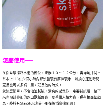
怎麼使用——
在你常摩擦起水泡的部位，距離１０～１２公分，再均勻抹開。
基本上113在六個小時內都沒發現有摩擦現象，若擔心運動時間
更長也可以多噴一層，延長他的時效。
就這麼簡單，不會油油膩膩，清爽的感覺你一定要試試看！接下
來也預計參加的跑山獸越野賽、夏季鐵人接力賽、還有鎮西堡超
馬，終於有SkinSlick讓我不用在煩惱摩擦問題！