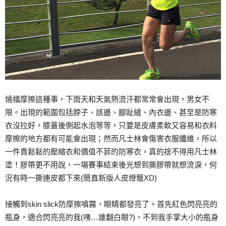
燒檔摩擦這種事，下雨天和天氣熱流汗都常常會出現，男女不
限。出現的範圍包括脖子、該邊、腳趾縫、內衣邊、甚至是防寒
衣沒拉好，膝蓋後側起水泡等等，只要是皮膚柔軟又容易和衣料
摩擦的地方都有可能會出現；然而凡士林會傷害衣服纖維，所以
一件貴鬆鬆的壓縮衣和價值不菲的防寒衣，真的捨不得用凡士林
塗！膠帶更不用說，一場賽事結束後光想到撕膠帶就想流淚，何
況有時一撕連皮都下來(簡直新版人皮燈籠XD)
接觸到skin slick防摩擦噴霧，眼睛都發亮了。首先紅色閃亮亮的
瓶身，適合閃亮亮的我(咦…誰翻白眼?)，不到我手掌大小的瓶身