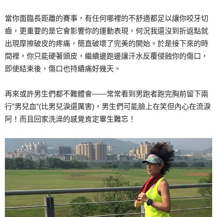
當你面臨長距離的賽事，有任何哪裡的不舒適都足以讓你咬牙切
齒，更重要的是它會影響你的運動表現，何況我還沒到折返點就
出現摩擦破皮的疼痛，簡直破壞了完美的開始。於是接下來的時
間裡，你只能硬著頭皮，繼續邊跑邊讓汗水反覆侵蝕你的傷口，
即使結束後，傷口也持續痛好幾天。
再來或許男生們都不難體會——常常看到男跑者跑完胸前留下兩
行”男兒血”(比男兒淚還厲害)，男生們可能臉上在笑但內心在流淚
阿！而且回家洗澡的感覺肯定畢生難忘！