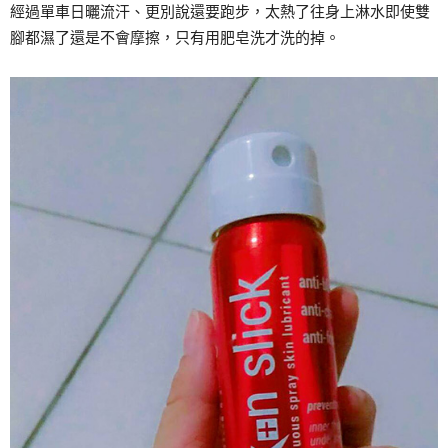
經過單車日曬流汗、更別說還要跑步，太熱了往身上淋水即使雙
腳都濕了還是不會摩擦，只有用肥皂洗才洗的掉。