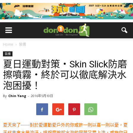
Home
裝備
裝備
夏日運動對策・Skin Slick防磨
擦噴霧・終於可以徹底解決水
泡困擾！
By
Chin Yang
-
2016年5月10日
夏天來了——對於愛運動愛戶外的你或許一則以喜一則以憂，夏
天代表會大量流汗、燒襠摩擦起水泡的惡夢又要上演，或許你已