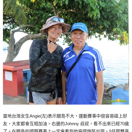
當地台灣女生Angie(左)表示關島不大，運動賽事中很容易碰上好
友，大家都會互相加油。右邊的Johnny 叔叔，看不出來已經70歲
了。在關島的國際賽事上一定會看到他穿國旗裝出現。9月鄒雙喜