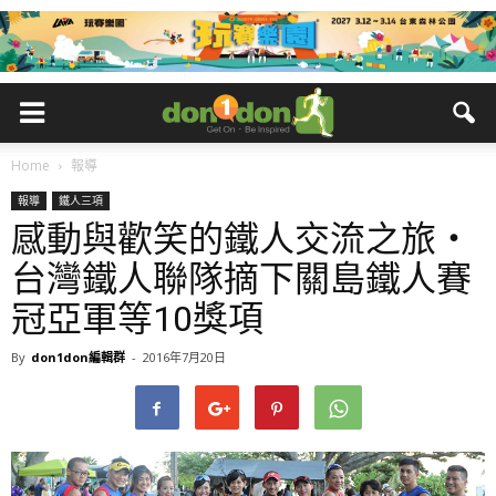
Home
報導
報導
鐵人三項
感動與歡笑的鐵人交流之旅・
台灣鐵人聯隊摘下關島鐵人賽
冠亞軍等10獎項
By
don1don編輯群
-
2016年7月20日