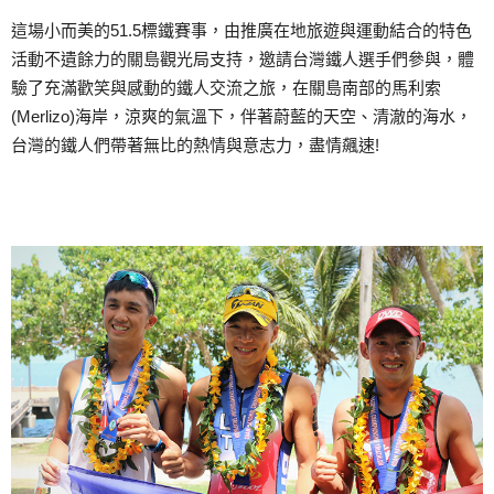
這場小而美的51.5標鐵賽事，由推廣在地旅遊與運動結合的特色
活動不遺餘力的關島觀光局支持，邀請台灣鐵人選手們參與，體
驗了充滿歡笑與感動的鐵人交流之旅，在關島南部的馬利索
(Merlizo)海岸，涼爽的氣溫下，伴著蔚藍的天空、清澈的海水，
台灣的鐵人們帶著無比的熱情與意志力，盡情飆速!