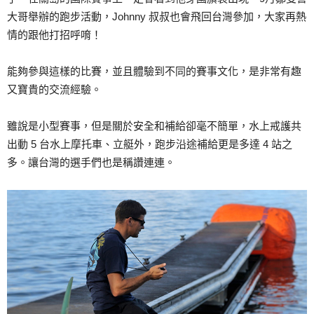
大哥舉辦的跑步活動，Johnny 叔叔也會飛回台灣參加，大家再熱
情的跟他打招呼唷！
能夠參與這樣的比賽，並且體驗到不同的賽事文化，是非常有趣
又寶貴的交流經驗。
雖說是小型賽事，但是關於安全和補給卻毫不簡單，水上戒護共
出動 5 台水上摩托車、立艇外，跑步沿途補給更是多達 4 站之
多。讓台灣的選手們也是稱讚連連。