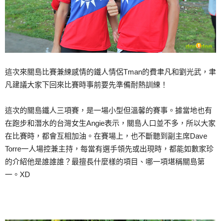
這次來關島比賽兼練感情的鐵人情侶Tman的費聿凡和劉光武，聿
凡建議大家下回來比賽時事前要先準備耐熱訓練！
這次的關島鐵人三項賽，是一場小型但溫馨的賽事。據當地也有
在跑步和潛水的台灣女生Angie表示，關島人口並不多，所以大家
在比賽時，都會互相加油。在賽場上，也不斷聽到副主席Dave
Torre一人場控兼主持，每當有選手領先或出現時，都能如數家珍
的介紹他是誰誰誰？最擅長什麼樣的項目、哪一項堪稱關島第
一。XD