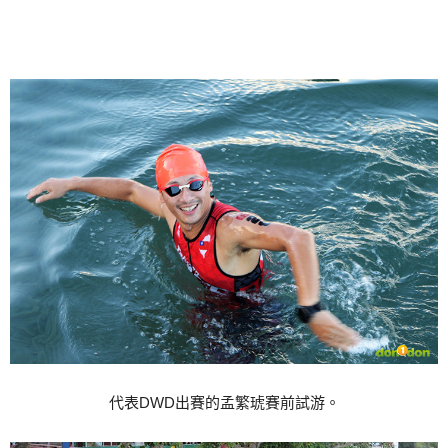
代表DWD出賽的孟繁琥賽前試游。