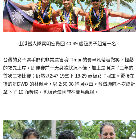
山港鐵人隊蔡明宏帶回 40-49 歲級男子組第一名。
台灣的女子選手們也非常厲害唷! Tman的費聿凡帶著微笑，輕鬆
的領先上岸，即便賽前一天身體狀況不佳，加上是睽違了三年的
首次三項比賽；仍然以2:47:19拿下 18-29 歲級女子冠軍。緊接在
後的是DWD 的林佩萱，以 2:50.08 抱回亞軍。台灣聯隊本次總計
拿下了 10 面獎牌，也讓台灣國旗在關島飄揚。