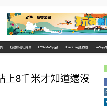
備
追蹤臉書粉絲頁
IRONMAN商品
BraveLog運動趣
LAVA賽
rds：站上8千米才知道還沒