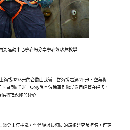
來台，至內湖運動中心攀岩場分享攀岩經驗與教學
上海拔3275米的合歡山武嶺。當海拔超過3千米，空氣稀
、直到8千米，Cory說空氣稀薄到你就像用吸管在呼吸，
氣候將摧毀你的身心。
於尼泊爾登山時相識，他們經過長時間的路線研究及準備，確定