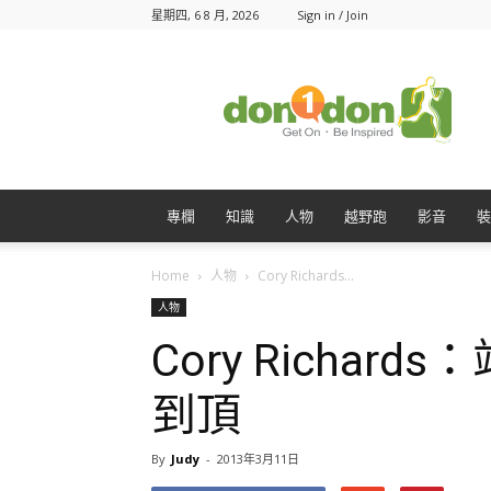
星期四, 6 8 月, 2026
Sign in / Join
Don1Don
動
一
動
專欄
知識
人物
越野跑
影音
裝
Home
人物
Cory Richards...
人物
Cory Richa
到頂
By
Judy
-
2013年3月11日