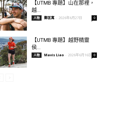
【UTMB 專題】山在那裡，
越...
鄭匡寓
-
2026年6月27日
人物
0
【UTMB 專題】越野精靈
侯...
Mavis Liao
-
2026年6月16日
人物
0