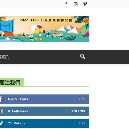
事資訊
關注我們
66,672
Fans
LIKE
0
Followers
FOLLOW
70
Videos
LIKE