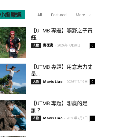
小編嚴選
All
Featured
More
【UTMB 專題】曠野之子黃
鈺...
鄭匡寓
-
2026年7月20日
人物
0
【UTMB 專題】用意志力丈
量...
Mavis Liao
-
2026年7月9日
人物
0
【UTMB 專題】想贏的是
誰？...
Mavis Liao
-
2026年7月1日
人物
0