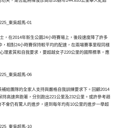
夫，是否能將陳俊彥高懸10餘年244.835公里華人紀錄
士，在2014年新生公園24小時賽場上，後段速度降了許多
賽中，相對24小時賽保持較平均的配速，在兩場賽事里程同樣
韌心理素質和自我要求，要超越女子220公里的國際標準，應
美補給團隊的全家人支持與嚴格自我訓練要求下。回顧2014
保持高速奔跑著，分別跑出221公里及232公里。或許參考趙
不會仍有驚人的進步，達到每年均有10公里的進步一舉超