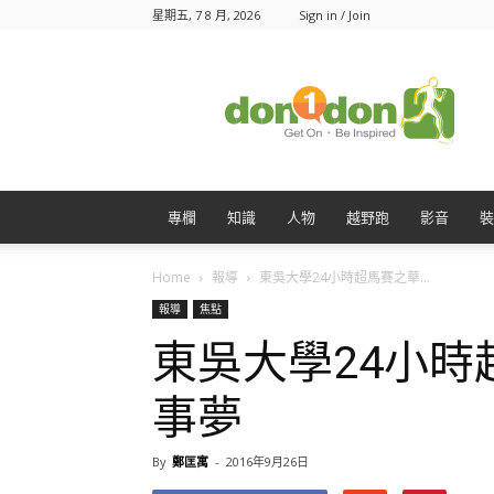
星期五, 7 8 月, 2026
Sign in / Join
Don1Don
動
一
動
專欄
知識
人物
越野跑
影音
裝
Home
報導
東吳大學24小時超馬賽之華...
報導
焦點
東吳大學24小
事夢
By
鄭匡寓
-
2016年9月26日