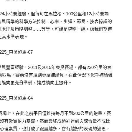
24小時賽經驗，但每每在馬拉松、100公里和12小時賽場
密與精準的科學方法控制，心率、步頻、節奏、按表操課的
況處理及策略調整……等等，可說是堪稱一絕。讓我們期待
上高水準表現。
豐富經驗，2011及2015年東吳賽場，都有230公里的表
單槍匹馬，賽前沒有規劃專屬補給員，在此情況下似乎補給難
面能夠更充分準備，讓成績向上提升。
吳賽場上，在此之前平日僅維持每月不到200公里的跑量，賽
乎沒有紮實耐力基礎，然而最終成績卻達到與練習量不成比
大心理素質，也打破了跑量越多，會有越好的表現的迷思，