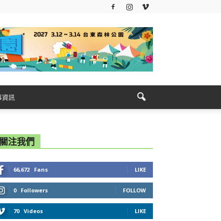
事資訊
關注我們
66,672
Fans
LIKE
0
Followers
FOLLOW
70
Videos
LIKE