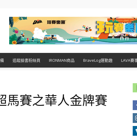
備
追蹤臉書粉絲頁
IRONMAN商品
BraveLog運動趣
LAVA賽
時超馬賽之華人金牌賽