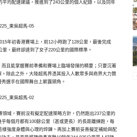
一的平均配速建議，推進到了243公里的個人紀錄，以及同年
15年初香港賽場上，前12小時跑了128公里，最後完成
6公里，最終卻達到了女子220公里的國際標準。
，而且能掌握賽前準備和賽場上臨場發揮的精要；只要沉著
揮。除此之外，大陸超馬界憑其投入人數眾多與商界大力贊
優秀選手在國際舞台上嶄露頭角。
時賽領域，賽前沒有擬定配速策略方針，仍然跑出237公里的
乎每個月都有100餘公里（甚或更長）的長距離練跑，每
持這樣強度身體與心理的焠鍊，再加上賽前妥善擬定補給與配