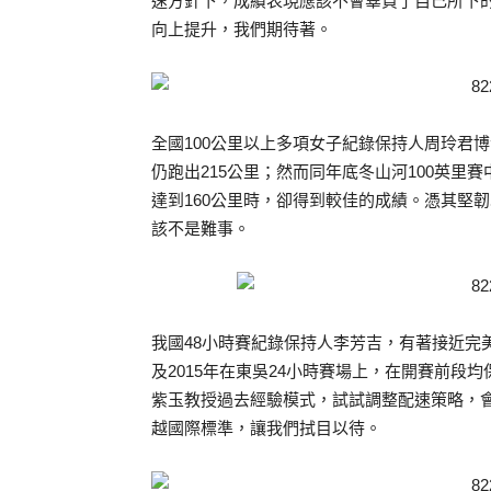
速方針下，成績表現應該不會辜負了自己所下的功
向上提升，我們期待著。
全國100公里以上多項女子紀錄保持人周玲君博
仍跑出215公里；然而同年底冬山河100英里
達到160公里時，卻得到較佳的成績。憑其堅
該不是難事。
我國48小時賽紀錄保持人李芳吉，有著接近完
及2015年在東吳24小時賽場上，在開賽前段均
紫玉教授過去經驗模式，試試調整配速策略，會
越國際標準，讓我們拭目以待。