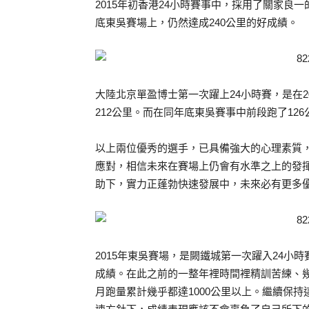
2015年初香港24小時賽事中，採用了關家良
底東吳賽場上，仍然達成240公里的好成績。
大陸北京單盈博士第一次躍上24小時賽，是在20
212公里。而在同年底東吳賽事中前段跑了12
以上兩位優秀的選手，已具備強大的心理素質
應對，相信未來在賽場上仍會有水準之上的發
助下，實力正蓬勃快速發展中，未來必有更多
2015年東吳賽場，是闕鐵城第一次躍入24小
成績。在此之前的一整年裡時間裡精訓苦練、幾
月跑量累計幾乎都達1000公里以上。繼續保