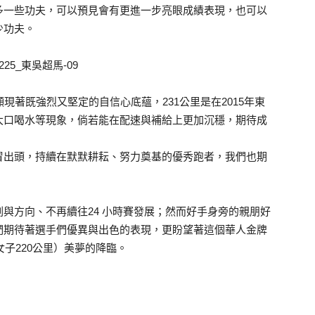
多一些功夫，可以預見會有更進一步亮眼成績表現，也可以
少功夫。
現著既強烈又堅定的自信心底蘊，231公里是在2015年東
大口喝水等現象，倘若能在配速與補給上更加沉穩，期待成
冒出頭，持續在默默耕耘、努力奠基的優秀跑者，我們也期
與方向、不再續往24 小時賽發展；然而好手身旁的親朋好
們期待著選手們優異與出色的表現，更盼望著這個華人金牌
女子220公里）美夢的降臨。