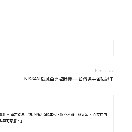
Next article
NISSAN 動感亞洲越野賽──台灣選手包攬冠軍
運動。 座右銘為「誌我們活過的年代，終究不離生命太遠。 而存在的
非無可琢磨。」