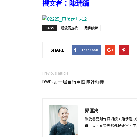
撰文者：陳瑞龍
TAGS
超級馬拉松
跑步訓練
SHARE
Facebook
Previous article
DWD-第一屆自行車團隊計時賽
鄭匡寓
熱愛書寫創作與閱讀，鍾情耐力
每一天，喜樂哀悲都是確實、並