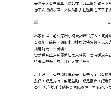
著實令人有些驚異。倘若在耐力基礎能夠再下
從下次成績表現，來檢驗耐力基礎到底下了多
林家禧是目前香港24小時賽記錄保持人，氣勢顯
吳賽場上締造，期間出現速度忽快忽慢、以及
績能夠更上一層樓。
當然還有些具有優秀超馬人特質，暫時還沒有
待著這些好手的茁壯和大放光芒。
以上好手，有些積極備戰著，有些表示另有規劃
友們，或是支持、或是鼓勵、或是勸進。讓我
賽事（5位選手成績達到國際標準，男子240、