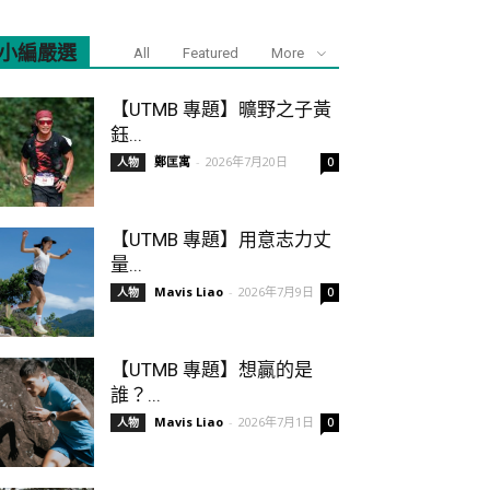
小編嚴選
All
Featured
More
【UTMB 專題】曠野之子黃
鈺...
鄭匡寓
-
2026年7月20日
人物
0
【UTMB 專題】用意志力丈
量...
Mavis Liao
-
2026年7月9日
人物
0
【UTMB 專題】想贏的是
誰？...
Mavis Liao
-
2026年7月1日
人物
0