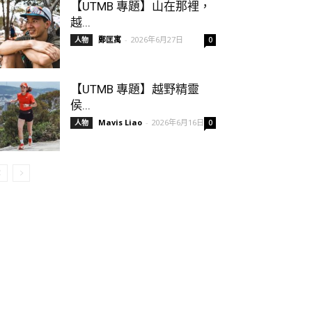
【UTMB 專題】山在那裡，
越...
鄭匡寓
-
2026年6月27日
人物
0
【UTMB 專題】越野精靈
侯...
Mavis Liao
-
2026年6月16日
人物
0