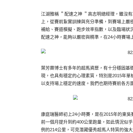
江湖雅稱 ＂配速之神 ＂高志明總經理，雖沒有
上，從賽前紥實訓練與充分準備，到賽場上嚴
補給、賽道模擬、跑步效率指數，以及臨場狀
配速之神，能夠以嚴密與精準，在24小時賽場
葉芳霽博士有多年的超馬資歷，有十分穩固基礎與
現，也具有穩定的心理素質，特別是2015年
以支持場上穩定的速度。我們也期待賽前各方
康庭瑞醫師初上24小時賽，是在2015年的東
前一個月提升到約400公里跑量，如此情況似
例的214公里，可見潛藏優秀超馬人特質的強