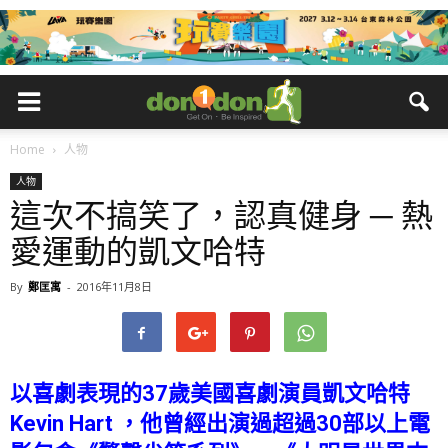
Home
人物
人物
這次不搞笑了，認真健身 ─ 熱
愛運動的凱文哈特
By
鄭匡寓
-
2016年11月8日
以喜劇表現的37歲美國喜劇演員凱文哈特
Kevin Hart ，他曾經出演過超過30部以上電