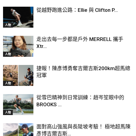
從越野跑進公路：Ellie 與 Clifton P...
人物
走出去每一步都是戶外 MERRELL 攜手
Xtr...
人物
捷報！陳彥博勇奪吉爾吉斯200km超馬總
冠軍
人物
從雪巴精神到日常訓練：趙岑笙眼中的
BROOKS ...
人物
面對高山強風與長陡坡考驗！ 極地超馬陳
彥博吉爾吉斯...