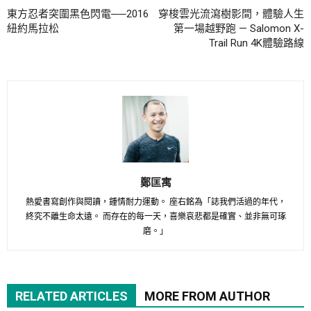
東方忍者突圍黑色閃電──2016
穿梭雲光流瀉樹影間，體驗人生
紐約馬拉松
第一場越野跑 — Salomon X-
Trail Run 4K體驗路線
鄭匡寓
熱愛書寫創作與閱讀，鍾情耐力運動。 座右銘為「誌我們活過的年代，
終究不離生命太遠。 而存在的每一天，喜樂哀悲都是確實、並非無可琢
磨。」
RELATED ARTICLES
MORE FROM AUTHOR