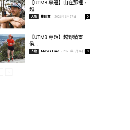
【UTMB 專題】山在那裡，
越...
鄭匡寓
-
2026年6月27日
人物
0
【UTMB 專題】越野精靈
侯...
Mavis Liao
-
2026年6月16日
人物
0