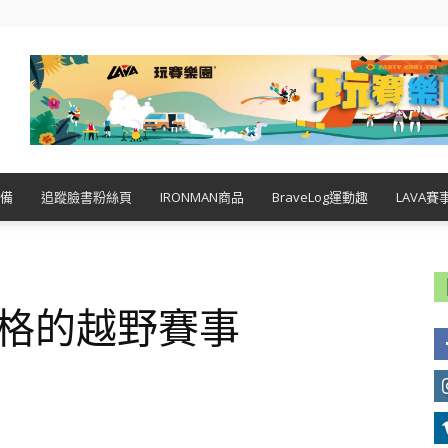
備
追蹤臉書粉絲頁
IRONMAN商品
BraveLog運動趣
LAVA賽
風格的越野賽事