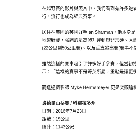
在越野賽的影片與照片中，我們看到有許多跑
行，流行也成為經典賽事。
居住在美國的英國好手Ian Sharman，他本身是美
地越野賽，強調的是高爬升運動與非常硬、原始路面
(22公里到50公里賽)、以及垂直攀高賽(賽事不超
雖然這樣的賽事吸引了許多好手參賽，但當初推動這
示：「這樣的賽事不是菁英所屬，重點是讓更
而透過攝影師 Myke Hermsmeyer 更是突
肯德爾山岳賽 / 科羅拉多州
日期：2016年7月23日
距離：19公里
爬升：1143公尺