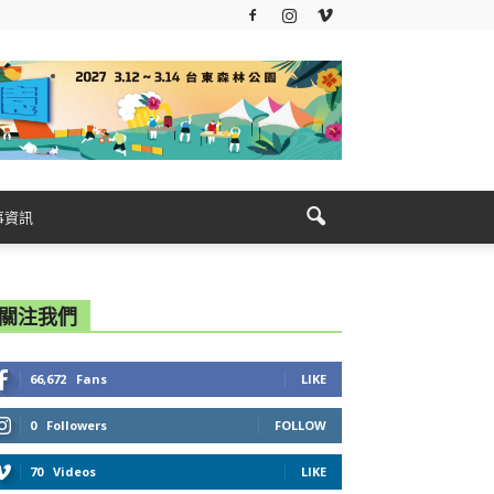
事資訊
關注我們
66,672
Fans
LIKE
0
Followers
FOLLOW
70
Videos
LIKE