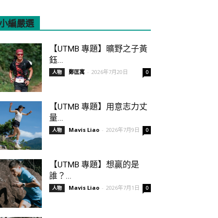
小編嚴選
All
Featured
More
【UTMB 專題】曠野之子黃
鈺...
鄭匡寓
-
2026年7月20日
人物
0
【UTMB 專題】用意志力丈
量...
Mavis Liao
-
2026年7月9日
人物
0
【UTMB 專題】想贏的是
誰？...
Mavis Liao
-
2026年7月1日
人物
0