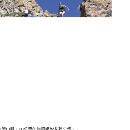
麗山脈，50公里的旅程絕對永難忘懷。」