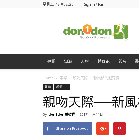
星期五, 7 8 月, 2026
Sign in / Join
Don1Don
動
一
動
專欄
知識
人物
越野跑
影音
裝
Home
報導
親吻天際──新風格的越野賽...
報導
輕鬆一下
親吻天際──新
By
don1don編輯群
-
2017年4月11日
Share on Facebook