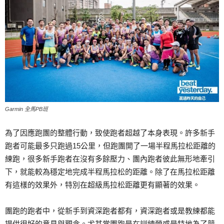
Garmin 全馬PB班
為了因應跑團的整體行動，致使跑者超越了本身表現。許多新手
跑者可能最多只跑過15公里，但跑團開了一場半程馬拉松距離的
練跑，很多新手跑者在沒有多餘壓力、團內跑者彼此無形地牽引
下，就能較為穩定地完成半程馬拉松的距離。除了在馬拉松距離
有這樣的效果外，特別在超級馬拉松距離更有顯著的效果。
團跑的跑者中，從新手到資深跑者都有，資深跑者或是教練都能
提供很好的意見與觀念。尤其當團跑是在訓練營或是特地為了競