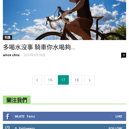
知識
多喝水沒事 騎車你水喝夠...
alice chiu
-
2020年5月18日
0
16
17
18
關注我們
66,672
Fans
LIKE
0
Followers
FOLLOW