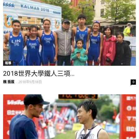
報導
2018世界大學鐵人三項...
魏 振展
-
2018年9月18日
0