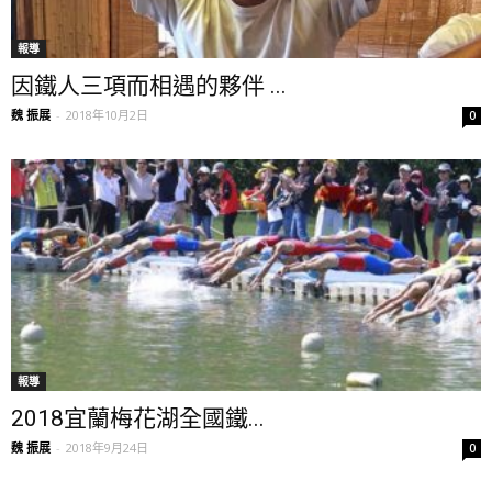
報導
因鐵人三項而相遇的夥伴 ...
魏 振展
-
2018年10月2日
0
報導
2018宜蘭梅花湖全國鐵...
魏 振展
-
2018年9月24日
0