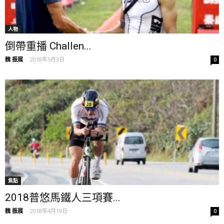
人物
倒帶重播 Challen...
魏 振展
-
2018年5月3日
0
焦點
2018普悠馬鐵人三項賽...
魏 振展
-
2018年4月19日
0