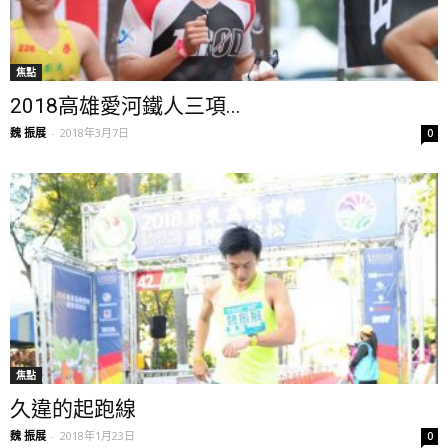
焦點
2018高雄愛河鐵人三項...
魏 振展
-
2018年3月7日
0
焦點
久違的起跑線
魏 振展
-
2018年1月23日
0