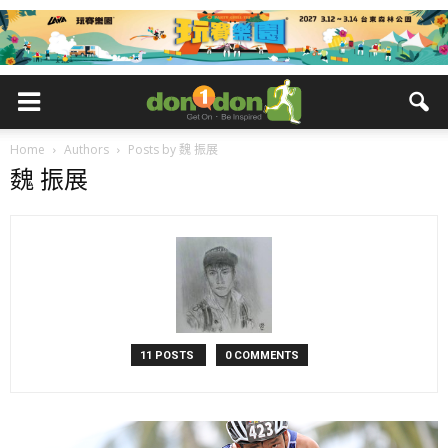
Home
Authors
Posts by 魏 振展
魏 振展
11 POSTS
0 COMMENTS