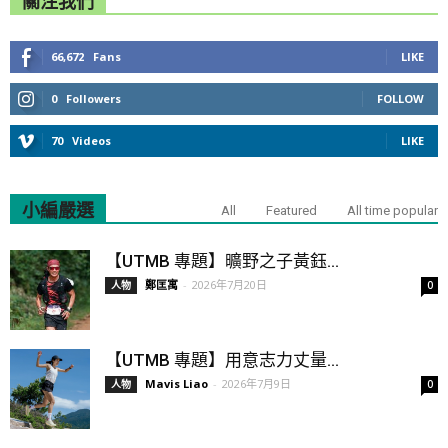
關注我們
66,672
Fans
LIKE
0
Followers
FOLLOW
70
Videos
LIKE
小編嚴選
All
Featured
All time popular
【UTMB 專題】曠野之子黃鈺...
鄭匡寓
-
2026年7月20日
人物
0
【UTMB 專題】用意志力丈量...
Mavis Liao
-
2026年7月9日
人物
0