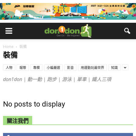
Home
裝備
裝備
人物
報導
專欄
小編嚴選
影音
用運動玩遍世界
知識
don1don | 動一動 | 跑步 | 游泳 | 單車 | 鐵人三項
No posts to display
關注我們