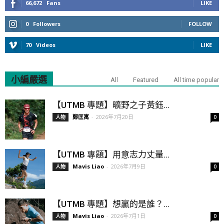
66,672
Fans
LIKE
0
Followers
FOLLOW
70
Videos
LIKE
小編嚴選
All
Featured
All time popular
【UTMB 專題】曠野之子黃鈺...
鄭匡寓
-
2026年7月20日
人物
0
【UTMB 專題】用意志力丈量...
Mavis Liao
-
2026年7月9日
人物
0
【UTMB 專題】想贏的是誰？...
Mavis Liao
-
2026年7月1日
人物
0