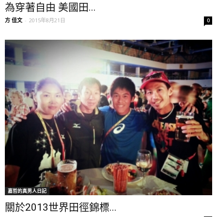
為穿著自由 美國田...
方 佳文
-
2015年8月21日
0
嘉哲的真男人日記
關於2013世界田徑錦標...