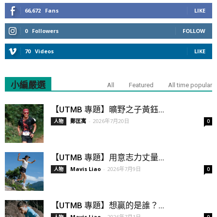
66,672
Fans
LIKE
0
Followers
FOLLOW
70
Videos
LIKE
小編嚴選
All
Featured
All time popular
【UTMB 專題】曠野之子黃鈺...
鄭匡寓
-
2026年7月20日
人物
0
【UTMB 專題】用意志力丈量...
Mavis Liao
-
2026年7月9日
人物
0
【UTMB 專題】想贏的是誰？...
Mavis Liao
-
2026年7月1日