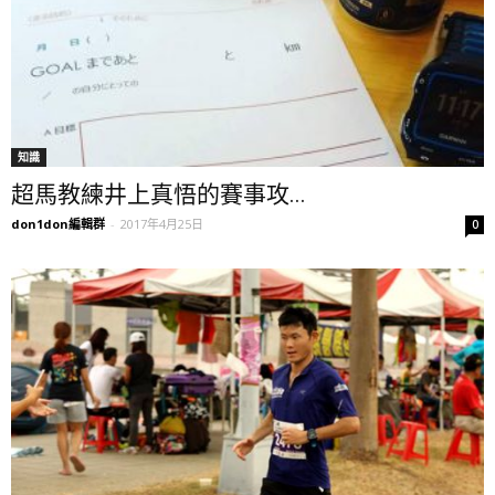
知識
超馬教練井上真悟的賽事攻...
don1don編輯群
-
2017年4月25日
0