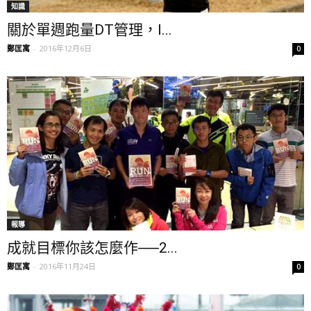
知識
關於單週跑量DT管理，I...
鄭匡寓
-
2016年12月6日
0
報導
成就目標你該怎麼作──2...
鄭匡寓
-
2016年11月24日
0