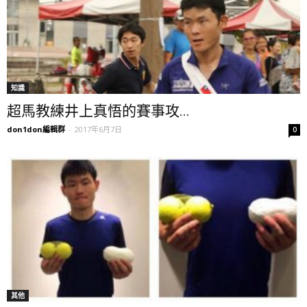
知識
超馬教練井上真悟的賽事攻...
don1don編輯群
-
2017年6月7日
0
其他