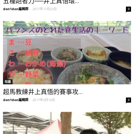
五種跑者力──井上真悟環...
don1don編輯群
-
2017年11月23日
0
知識
超馬教練井上真悟的賽事攻...
don1don編輯群
-
2017年6月16日
0