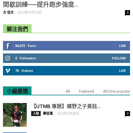
間歇訓練──提升跑步強度...
方 佳文
-
2015年10月15日
0
關注我們
66,672
Fans
LIKE
0
Followers
FOLLOW
70
Videos
LIKE
小編嚴選
All
Featured
All time popular
【UTMB 專題】曠野之子黃鈺...
鄭匡寓
-
2026年7月20日
人物
0