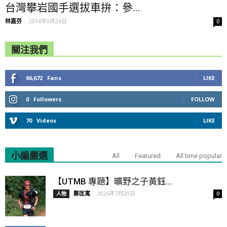
台灣攀岩國手選拔車拚：參...
林嘉芬
-
2014年9月26日
0
關注我們
66,672
Fans
LIKE
0
Followers
FOLLOW
70
Videos
LIKE
小編嚴選
All
Featured
All time popular
【UTMB 專題】曠野之子黃鈺...
鄭匡寓
-
2026年7月20日
人物
0