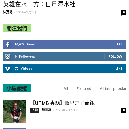
英雄在水一方：日月潭水社...
林嘉芬
-
2014年9月2日
0
關注我們
66,672
Fans
LIKE
0
Followers
FOLLOW
70
Videos
LIKE
小編嚴選
All
Featured
All time popular
【UTMB 專題】曠野之子黃鈺...
鄭匡寓
-
2026年7月20日
人物
0