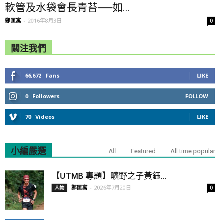
軟管及水袋會長青苔──如...
鄭匡寓
-
2016年8月3日
0
關注我們
66,672
Fans
LIKE
0
Followers
FOLLOW
70
Videos
LIKE
小編嚴選
All
Featured
All time popular
【UTMB 專題】曠野之子黃鈺...
鄭匡寓
-
2026年7月20日
人物
0