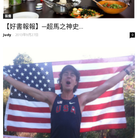
裝備
【好書報報】─超馬之神史...
Judy
-
2013年9月27日
0