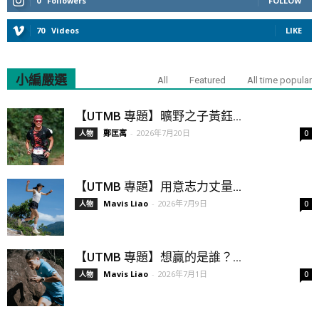
0
Followers
FOLLOW
70
Videos
LIKE
小編嚴選
All
Featured
All time popular
【UTMB 專題】曠野之子黃鈺...
鄭匡寓
-
2026年7月20日
人物
0
【UTMB 專題】用意志力丈量...
Mavis Liao
-
2026年7月9日
人物
0
【UTMB 專題】想贏的是誰？...
Mavis Liao
-
2026年7月1日
人物
0