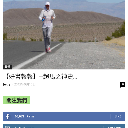
裝備
【好書報報】─超馬之神史...
Judy
-
2013年9月10日
0
關注我們
66,672
Fans
LIKE