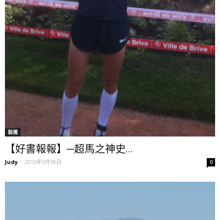
裝備
【好書報報】─超馬之神史...
Judy
-
2013年9月18日
0