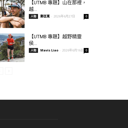
【UTMB 專題】山在那裡，
越...
鄭匡寓
-
2026年6月27日
人物
0
【UTMB 專題】越野精靈
侯...
Mavis Liao
-
2026年6月16日
人物
0