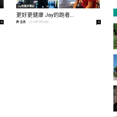
Jay的跑步筆記
更好更健康 Jay的跑者...
許 立杰
-
2019年7月24日
0
0