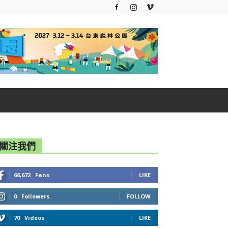
關注我們
66,672
Fans
LIKE
0
Followers
FOLLOW
70
Videos
LIKE