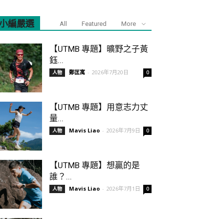
小編嚴選
All
Featured
More
【UTMB 專題】曠野之子黃
鈺...
鄭匡寓
-
2026年7月20日
人物
0
【UTMB 專題】用意志力丈
量...
Mavis Liao
-
2026年7月9日
人物
0
【UTMB 專題】想贏的是
誰？...
Mavis Liao
-
2026年7月1日
人物
0